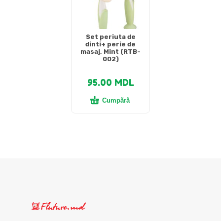
Set periuta de
dinti+ perie de
masaj, Mint (RTB-
002)
95.00
MDL
Cumpără