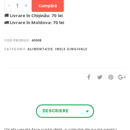
-
+
Cumpără
🚚 Livrare în Chișinău: 70 lei
🚛 Livrare în Moldova: 70 lei
COD PRODUS:
40008
CATEGORII:
ALIMENTAȚIE
,
INELE GINGIVALE
DESCRIERE
Girafa vesela face parte dintr-o colectie de jucarii pentru