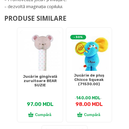
– dezvoltă imaginația copilului.
PRODUSE SIMILARE
-30%
Jucărie de pluș
Jucărie gingivală
Chicco Squeak
zuruitoare BEAR
(71530.00)
SUZIE
140.00
MDL
97.00
MDL
98.00
MDL
Cumpără
Cumpără