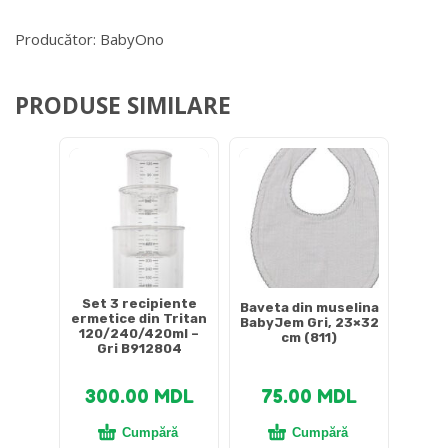
Producător: BabyOno
PRODUSE SIMILARE
Set 3 recipiente
Baveta din muselina
ermetice din Tritan
BabyJem Gri, 23×32
120/240/420ml –
cm (811)
Gri B912804
300.00
MDL
75.00
MDL
Cumpără
Cumpără