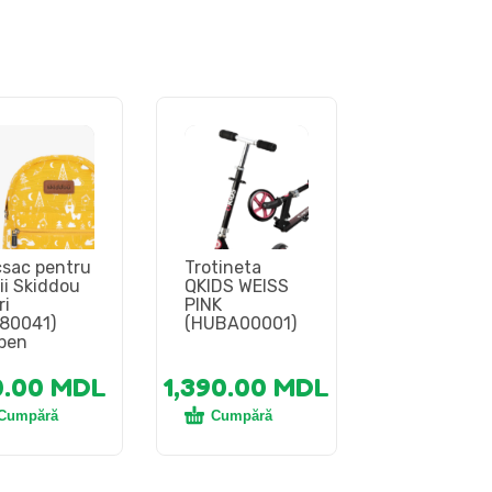
sac pentru
Trotineta
ii Skiddou
QKIDS WEISS
ri
PINK
80041)
(HUBA00001)
ben
0.00
MDL
1,390.00
MDL
Cumpără
Cumpără