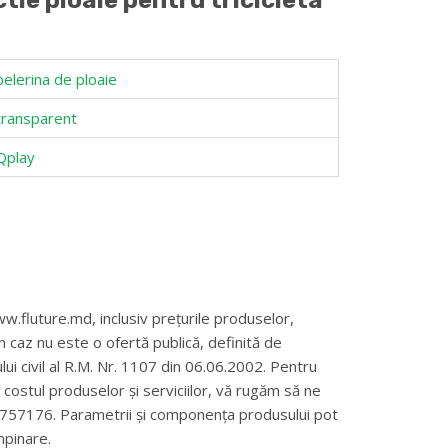
tie ploaie pentru tricicleta
pelerina de ploaie
transparent
Qplay
w.fluture.md, inclusiv prețurile produselor,
un caz nu este o ofertă publică, definită de
ului civil al R.M. Nr. 1107 din 06.06.2002. Pentru
și costul produselor și serviciilor, vă rugăm să ne
69757176. Parametrii și componența produsului pot
mpinare.