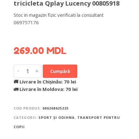
tricicleta Qplay Lucency 00805918
Stoc in magazin fizic verificati la consultant
069757176
DETALII DESPRE LIVRARE >
269.00
MDL
-
+
Cumpără
🚚 Livrare în Chișinău: 70 lei
🚛 Livrare în Moldova: 70 lei
COD PRODUS:
686268625225
CATEGORII:
SPORT ȘI ODIHNA
,
TRANSPORT PENTRU
COPII