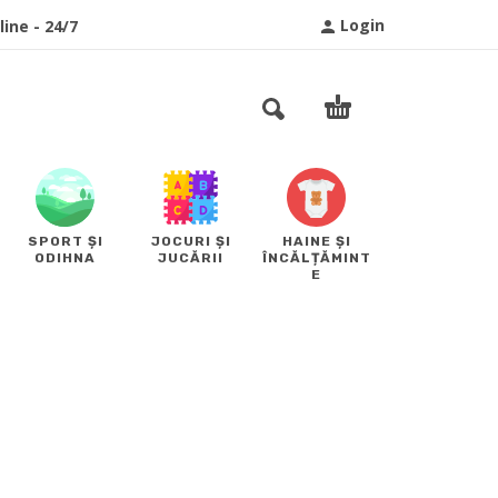
Login
ine - 24/7
SPORT ȘI
JOCURI ȘI
HAINE ȘI
ODIHNA
JUCĂRII
ÎNCĂLȚĂMINT
E