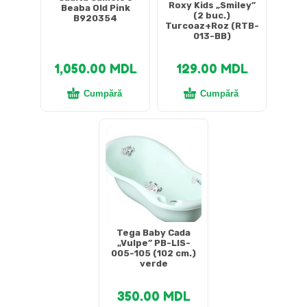
Roxy Kids „Smiley”
Beaba Old Pink
(2 buc.)
B920354
Turcoaz+Roz (RTB-
013-BB)
1,050.00
MDL
129.00
MDL
Cumpără
Cumpără
Tega Baby Cada
„Vulpe” PB-LIS-
005-105 (102 cm.)
verde
350.00
MDL