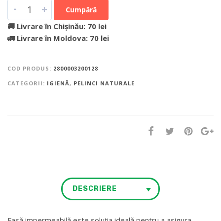
-
+
Cumpără
🚚 Livrare în Chișinău: 70 lei
🚛 Livrare în Moldova: 70 lei
COD PRODUS:
2800003200128
CATEGORII:
IGIENĂ
,
PELINCI NATURALE
DESCRIERE
Fasă impermeabilă este soluția ideală pentru a asigura