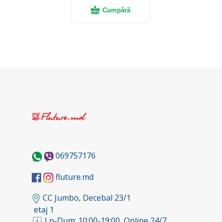
Cumpără
069757176
fluture.md
CC Jumbo, Decebal 23/1
etaj 1
Ln-Dum: 10:00-19:00, Online 24/7