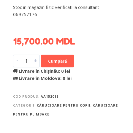
Stoc in magazin fizic verificati la consultant
069757176
DETALII DESPRE LIVRARE >
15,700.00
MDL
-
+
Cumpără
🚚 Livrare în Chișinău: 0 lei
🚛 Livrare în Moldova: 0 lei
COD PRODUS:
AA152018
CATEGORII:
CĂRUCIOARE PENTRU COPII
,
CĂRUCIOARE
PENTRU PLIMBARE