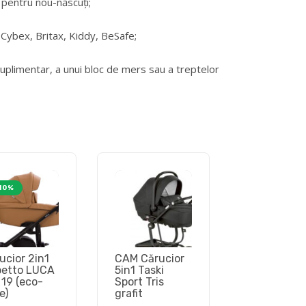
t pentru nou-născuți;
 Cybex, Britax, Kiddy, BeSafe;
uplimentar, a unui bloc de mers sau a treptelor
10%
ucior 2in1
CAM Cărucior
etto LUCA
5in1 Taski
 19 (eco-
Sport Tris
e)
grafit