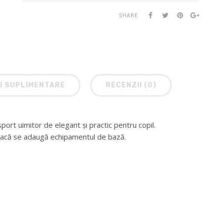
SHARE
I SUPLIMENTARE
RECENZII (0)
port uimitor de elegant și practic pentru copil.
v dacă se adaugă echipamentul de bază.