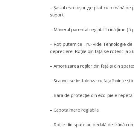
– Șasiul este ușor де pliat cu o mână pe pr
suport;
– Mânerul parental reglabil în înălțime (5 
– Roți puternice Tru-Ride Tehnologie de ca
depreciere. Roțile din față se rotesc la 
– Amortizarea roților din față și din spate;
– Scaunul se instaleaza cu fața înainte și i
– Bara de protecție din eco-piele repetă
– Capota mare reglabila;
– Roțile din spate au pedală de frână co