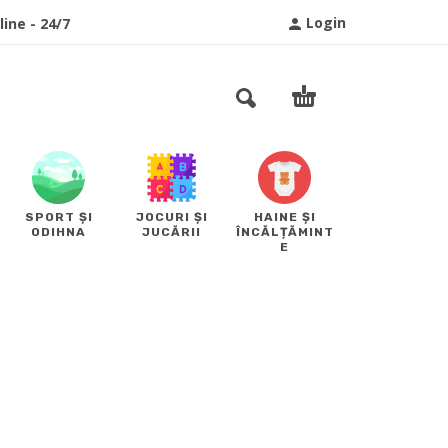
Login
ine - 24/7
SPORT ȘI
JOCURI ȘI
HAINE ȘI
ODIHNA
JUCĂRII
ÎNCĂLȚĂMINT
E