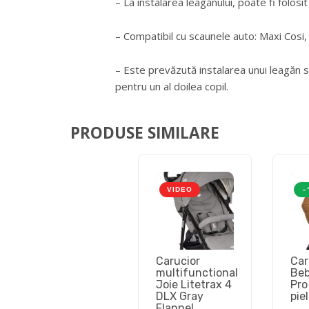
– La instalarea leagănului, poate fi folosi
– Compatibil cu scaunele auto: Maxi Cosi,
– Este prevăzută instalarea unui leagăn s
pentru un al doilea copil.
PRODUSE SIMILARE
VIDEO
-
Carucior
Car
multifunctional
Beb
Joie Litetrax 4
Pro
DLX Gray
piel
Flannel