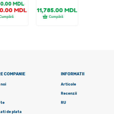
00.00
MDL
10.00
MDL
11,785.00
MDL
Cumpără
Cumpără
E COMPANIE
INFORMATII
 noi
Articole
Recenzii
te
RU
ati de plata