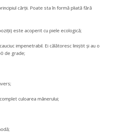
incipiul cărții. Poate sta în formă pliată fără
poziții) este acoperit cu piele ecologică;
uciuc impenetrabil. Ei călătoresc liniștit și au o
360 de grade;
nvers;
 complet culoarea mânerului;
modă;