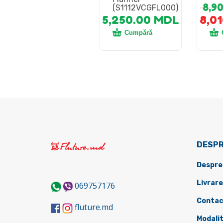
8,9
(S1112VCGFL000)
5,250.00
MDL
8,0
Cumpără
DESPR
Despre
Livrare
069757176
Contac
fluture.md
Modalit