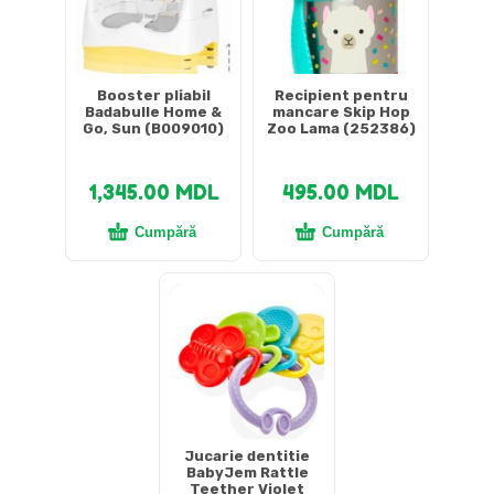
Booster pliabil
Recipient pentru
Badabulle Home &
mancare Skip Hop
Go, Sun (B009010)
Zoo Lama (252386)
1,345.00
MDL
495.00
MDL
Cumpără
Cumpără
Jucarie dentitie
BabyJem Rattle
Teether Violet