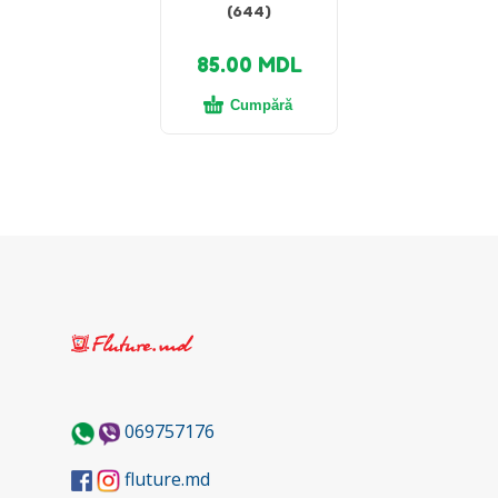
(644)
85.00
MDL
Cumpără
069757176
fluture.md