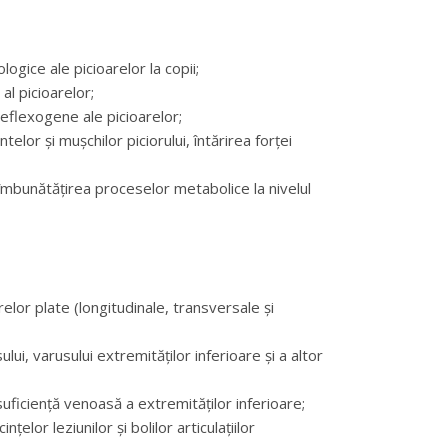
logice ale picioarelor la copii;
al picioarelor;
reflexogene ale picioarelor;
telor și mușchilor piciorului, întărirea forței
i îmbunătățirea proceselor metabolice la nivelul
elor plate (longitudinale, transversale și
lui, varusului extremităților inferioare și a altor
suficiență venoasă a extremităților inferioare;
elor leziunilor și bolilor articulațiilor