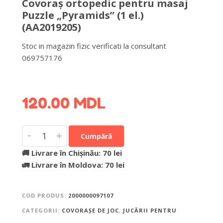
Covoraș ortopedic pentru masaj
Puzzle „Pyramids” (1 el.)
(AA2019205)
Stoc in magazin fizic verificati la consultant
069757176
DETALII DESPRE LIVRARE >
120.00
MDL
-
+
Cumpără
🚚 Livrare în Chișinău: 70 lei
🚛 Livrare în Moldova: 70 lei
COD PRODUS:
2000000097107
CATEGORII:
COVORAŞE DE JOC
,
JUCĂRII PENTRU