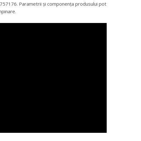
69757176. Parametrii și componența produsului pot
mpinare.