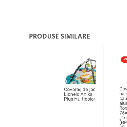
PRODUSE SIMILARE
V
Cov
Covoraş de joc
bai
Lionelo Anika
cau
Plus Multicolor
alu
Rox
76
„Fr
(BM