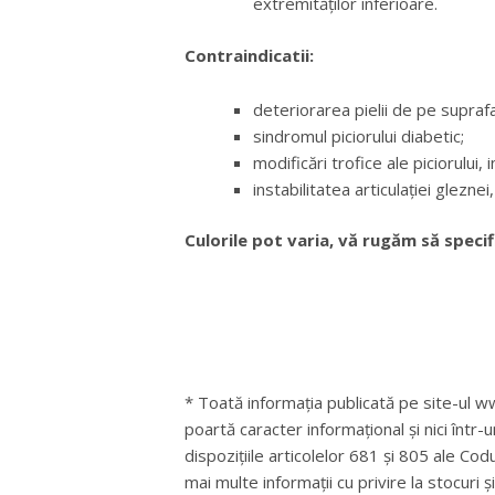
extremităților inferioare.
Contraindicatii:
deteriorarea pielii de pe suprafa
sindromul piciorului diabetic;
modificări trofice ale piciorului, 
instabilitatea articulației gleznei,
Culorile pot varia, vă rugăm să specif
* Toată informația publicată pe site-ul ww
poartă caracter informațional și nici într-
dispozițiile articolelor 681 și 805 ale Cod
mai multe informații cu privire la stocuri 