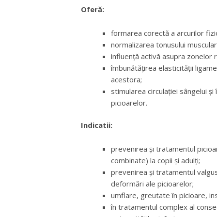
Oferă:
formarea corectă a arcurilor fizio
normalizarea tonusului muscular 
influență activă asupra zonelor 
îmbunătățirea elasticității ligamen
acestora;
stimularea circulației sângelui ș
picioarelor.
Indicatii:
prevenirea și tratamentul picioar
combinate) la copii și adulți;
prevenirea și tratamentul valgusu
deformări ale picioarelor;
umflare, greutate în picioare, in
în tratamentul complex al consecinț