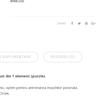
BEBELUȘI
SHARE
I SUPLIMENTARE
RECENZII (0)
t din 1 element (puzzle).
nic, optim pentru antrenarea mușchilor piciorului.
Ortek.