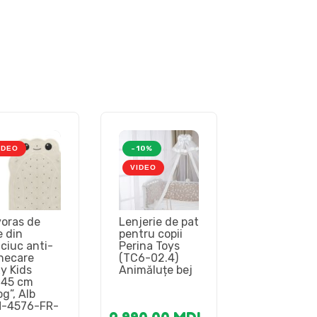
IDEO
-10%
VIDEO
oras de
Lenjerie de pat
e din
pentru copii
ciuc anti-
Perina Toys
necare
(TC6-02.4)
y Kids
Animăluțe bej
×45 cm
og”, Alb
-4576-FR-