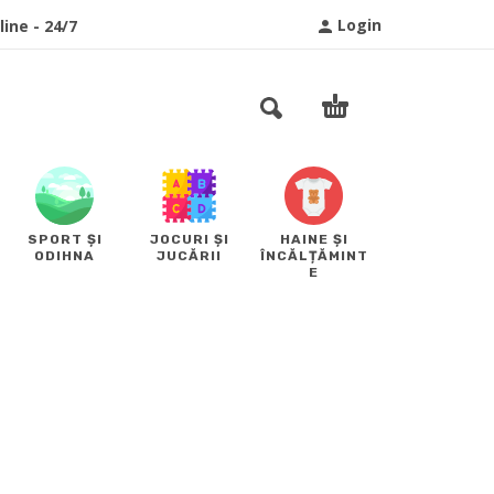
Login
ine - 24/7
SPORT ȘI
JOCURI ȘI
HAINE ȘI
ODIHNA
JUCĂRII
ÎNCĂLȚĂMINT
E