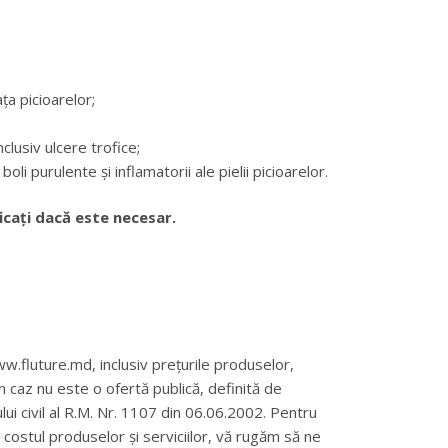
ța picioarelor;
inclusiv ulcere trofice;
 boli purulente și inflamatorii ale pielii picioarelor.
icați dacă este necesar.
w.fluture.md, inclusiv prețurile produselor,
un caz nu este o ofertă publică, definită de
ului civil al R.M. Nr. 1107 din 06.06.2002. Pentru
și costul produselor și serviciilor, vă rugăm să ne