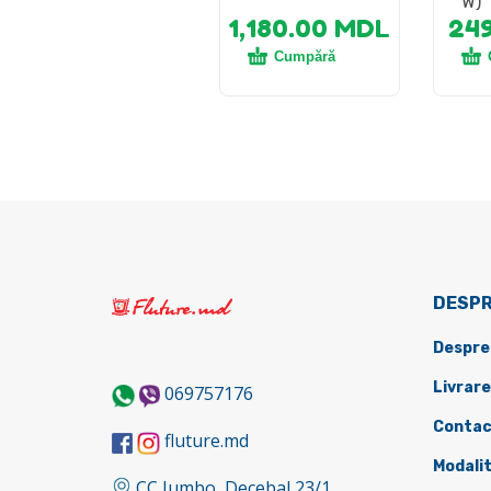
W)
1,180.00
MDL
24
Cumpără
DESPR
Despre
Livrare
069757176
Contac
fluture.md
Modalit
CC Jumbo, Decebal 23/1