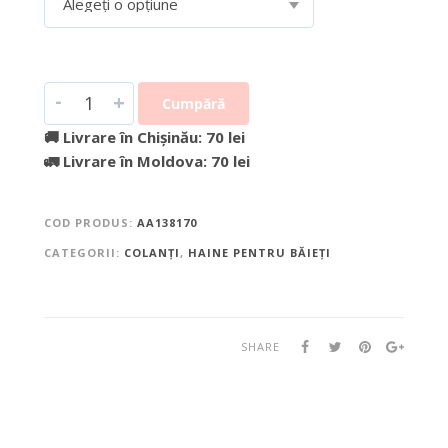
Alegeți o opțiune
-
+
Cumpără
🚚 Livrare în Chișinău: 70 lei
🚛 Livrare în Moldova: 70 lei
COD PRODUS:
AA138170
CATEGORII:
COLANȚI
,
HAINE PENTRU BĂIEȚI
SHARE