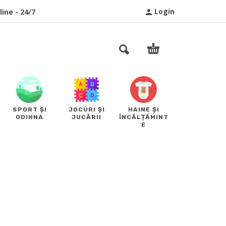
Login
ine - 24/7
SPORT ȘI
JOCURI ȘI
HAINE ȘI
ODIHNA
JUCĂRII
ÎNCĂLȚĂMINT
E