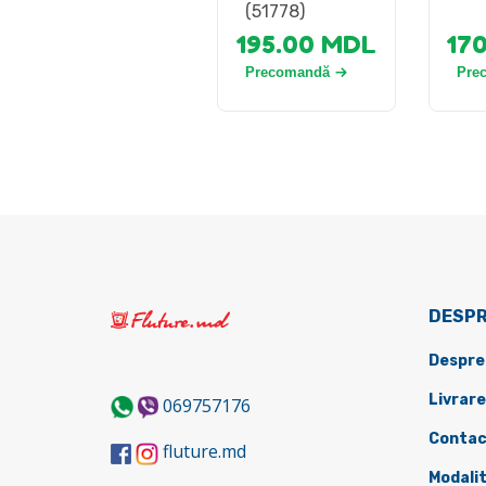
(51778)
195.00
MDL
17
Precomandă
Pre
DESPR
Despre
Livrare
069757176
Contac
fluture.md
Modalit