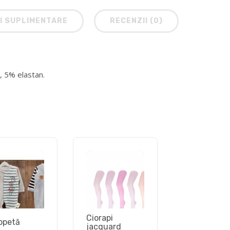
I SUPLIMENTARE
RECENZII (0)
 5% elastan.
Ciorapi
opetă
jacquard