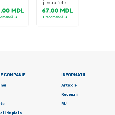
pentru fete
0.00
MDL
67.00
MDL
comandă
Precomandă
E COMPANIE
INFORMATII
 noi
Articole
Recenzii
te
RU
ati de plata