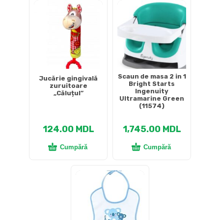
Scaun de masa 2 in 1
Jucărie gingivală
Bright Starts
zuruitoare
Ingenuity
„Căluțul”
Ultramarine Green
(11574)
124.00
MDL
1,745.00
MDL
Cumpără
Cumpără