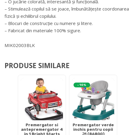
– O jucărie colorată, interesantă și funcțională.
– Stimulează copilul să se joace, îmbunătățește coordonarea
fizică și echilibrul copilului.
– Blocuri de construcție cu numere și litere.
– Fabricat din materiale 100% sigure.
MIK02003BLK
PRODUSE SIMILARE
-10%
Premergator si
Premergator verde
antepremergator 4
inchis pentru copii
in 1 Bright Starts
J1 (86800)