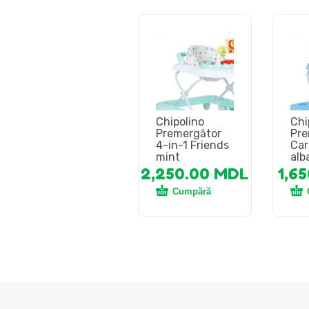
Chipolino
Chi
Premergător
Pre
4-in-1 Friends
Car
mint
alb
2,250.00
MDL
1,6
Cumpără