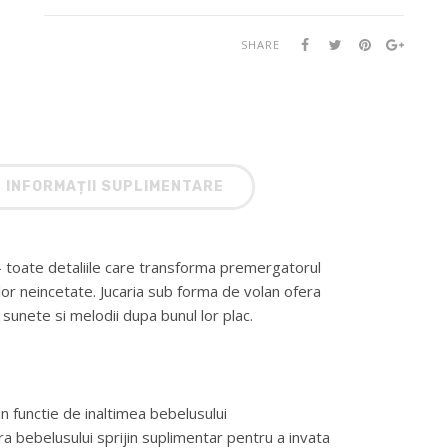
SHARE
INFORMAȚII SUPLIMENTARE
– toate detaliile care transforma premergatorul
iilor neincetate. Jucaria sub forma de volan ofera
, sunete si melodii dupa bunul lor plac.
 in functie de inaltimea bebelusului
fera bebelusului sprijin suplimentar pentru a invata