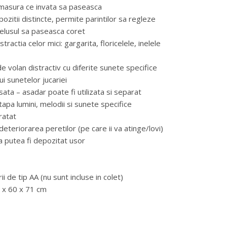
 masura ce invata sa paseasca
 pozitii distincte, permite parintilor sa regleze
belusul sa paseasca coret
istractia celor mici: gargarita, floricelele, inelele
e volan distractiv cu diferite sunete specifice
ui sunetelor jucariei
sata – asadar poate fi utilizata si separat
tapa lumini, melodii si sunete specifice
ratat
deteriorarea peretilor (pe care ii va atinge/lovi)
a putea fi depozitat usor
ii de tip AA (nu sunt incluse in colet)
 x 60 x 71 cm