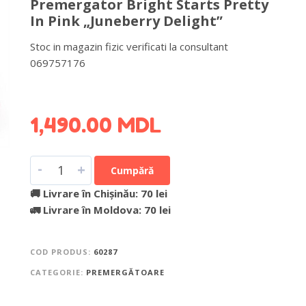
Premergator Bright Starts Pretty
In Pink „Juneberry Delight”
Stoc in magazin fizic verificati la consultant
069757176
DETALII DESPRE LIVRARE >
1,490.00
MDL
-
+
Cumpără
🚚 Livrare în Chișinău: 70 lei
🚛 Livrare în Moldova: 70 lei
COD PRODUS:
60287
CATEGORIE:
PREMERGĂTOARE