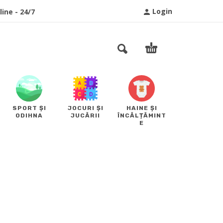
Login
ine - 24/7
SPORT ȘI
JOCURI ȘI
HAINE ȘI
ODIHNA
JUCĂRII
ÎNCĂLȚĂMINT
E