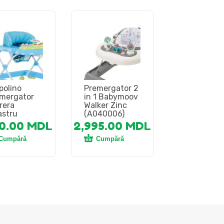
polino
Premergator 2
mergator
in 1 Babymoov
rera
Walker Zinc
astru
(A040006)
50.00
MDL
2,995.00
MDL
Cumpără
Cumpără