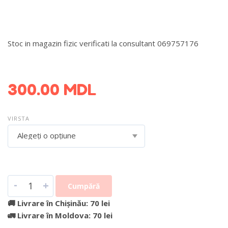
Stoc in magazin fizic verificati la consultant 069757176
DETALII DESPRE LIVRARE >
300.00
MDL
VIRSTA
Alegeți o opțiune
-
+
Cumpără
🚚 Livrare în Chișinău: 70 lei
🚛 Livrare în Moldova: 70 lei