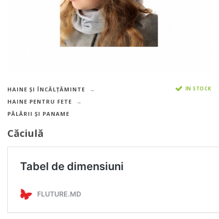
IN STOCK
HAINE ȘI ÎNCĂLȚĂMINTE
HAINE PENTRU FETE
PĂLĂRII ȘI PANAME
Căciulă