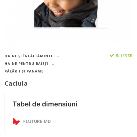
IN STOCK
HAINE ȘI ÎNCĂLȚĂMINTE
HAINE PENTRU BĂIEȚI
PĂLĂRII ȘI PANAME
Caciula