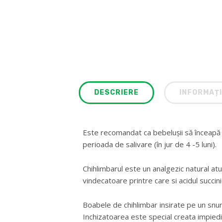
DESCRIERE
INFORMAȚI
Este recomandat ca bebelușii să înceapă să-
perioada de salivare (în jur de 4 -5 luni).
Chihlimbarul este un analgezic natural atu
vindecatoare printre care si acidul succinic
Boabele de chihlimbar insirate pe un snur
Inchizatoarea este special creata impied