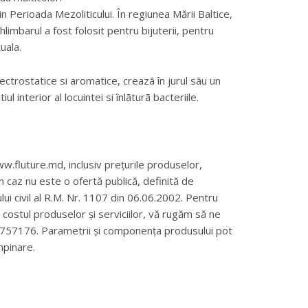
in Perioada Mezoliticului. În regiunea Mării Baltice,
limbarul a fost folosit pentru bijuterii, pentru
uala.
electrostatice si aromatice, creazã în jurul sãu un
 interior al locuintei si înlãturã bacteriile.
w.fluture.md, inclusiv prețurile produselor,
un caz nu este o ofertă publică, definită de
ului civil al R.M. Nr. 1107 din 06.06.2002. Pentru
și costul produselor și serviciilor, vă rugăm să ne
69757176. Parametrii și componența produsului pot
mpinare.