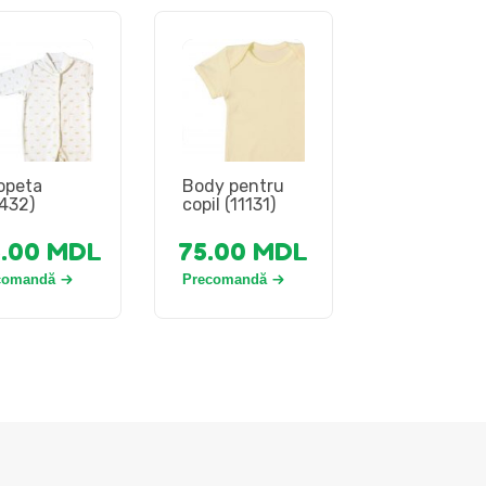
opeta
Body pentru
432)
copil (11131)
5.00
MDL
75.00
MDL
comandă
Precomandă