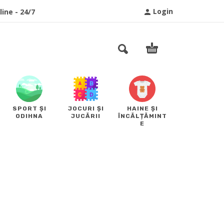
Login
ine - 24/7
SPORT ȘI
JOCURI ȘI
HAINE ȘI
ODIHNA
JUCĂRII
ÎNCĂLȚĂMINT
E