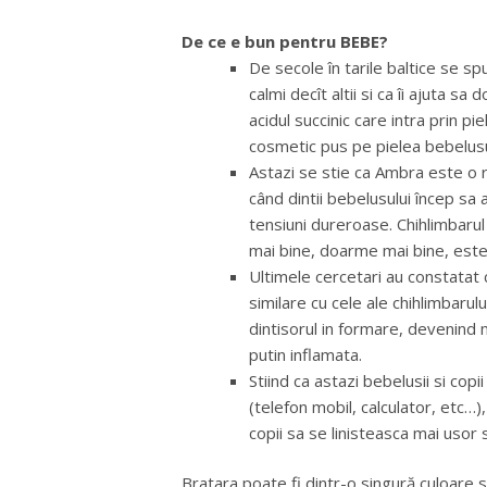
De ce e bun pentru BEBE?
De secole în tarile baltice se s
calmi decît altii si ca îi ajuta s
acidul succinic care intra prin pie
cosmetic pus pe pielea bebelusul
Astazi se stie ca Ambra este o r
când dintii bebelusului încep sa 
tensiuni dureroase. Chihlimbaru
mai bine, doarme mai bine, este
Ultimele cercetari au constatat c
similare cu cele ale chihlimbarul
dintisorul in formare, devenind 
putin inflamata.
Stiind ca astazi bebelusii si cop
(telefon mobil, calculator, etc…),
copii sa se linisteasca mai usor
Bratara poate fi dintr-o singură culoare s