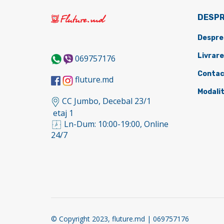
DESPR
Despre
Livrare
069757176
Contac
fluture.md
Modalit
CC Jumbo, Decebal 23/1
etaj 1
Ln-Dum: 10:00-19:00, Online
24/7
© Copyright 2023, fluture.md | 069757176