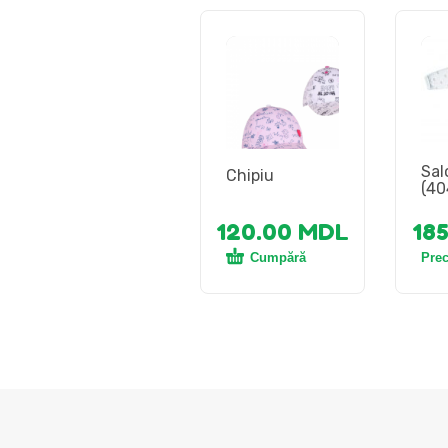
Sal
Chipiu
(40
120.00
MDL
18
Cumpără
Pre