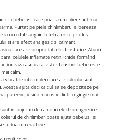
pune ca bebelusii care poarta un colier sunt mai
a doarma. Purtat pe piele chihlimbarul elibereaza
le in circuitul sanguin la fel ca orice produs
ui si are efect analgezic si calmant.
asina care are proprietati electrostatice. Atunci
apara, celulele inflamate retin lichide formând
l actioneaza asupra acestor tensiuni: bebe este
 mai calm.
a vibratiile intermoleculare ale calciului sunt
ui. Acesta ajuta deci calciul sa se depoziteze pe
mai puternic, iesind mai usor dintr-o gingie mai
ii sunt înconjurati de campuri electromagnetice
 colierul de chihlimbar poate ajuta bebelusii si
 si sa doarma mai bine.
au multicolor.