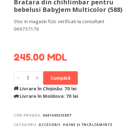
Bratara din chihlimbar pentru
bebelusi BabyJem Multicolor (588)
Stoc in magazin fizic verificati la consultant
069757176
DETALII DESPRE LIVRARE >
245.00
MDL
-
+
Cumpără
🚚 Livrare în Chișinău: 70 lei
🚛 Livrare în Moldova: 70 lei
COD PRODUS:
8681049225887
CATEGORII:
ACCESORII
,
HAINE ȘI ÎNCĂLȚĂMINTE