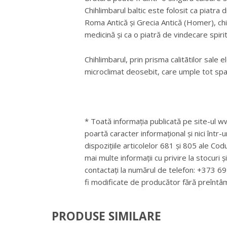
Chihlimbarul baltic este folosit ca piatra d
Roma Antică şi Grecia Antică (Homer), chih
medicină şi ca o piatră de vindecare spirit
Chihlimbarul, prin prisma calitãtilor sale 
microclimat deosebit, care umple tot spatiul
* Toată informația publicată pe site-ul ww
poartă caracter informațional și nici într-
dispozițiile articolelor 681 și 805 ale Cod
mai multe informații cu privire la stocuri 
contactați la numărul de telefon: +373 
fi modificate de producător fără preîntâ
PRODUSE SIMILARE