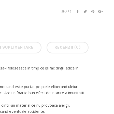
SHARE
I SUPLIMENTARE
RECENZII (0)
l folosească în timp ce își fac dinții, adică în
nci cand este purtat pe piele eliberand uleiuri
 . Are un foarte bun efect de intarire a imunitatii.
 dintr-un material ce nu provoaca alergii.
icand eventuale accidente.