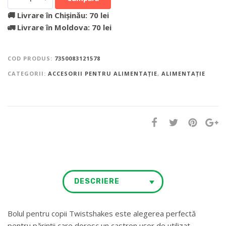
🚚 Livrare în Chișinău: 70 lei
🚛 Livrare în Moldova: 70 lei
COD PRODUS:
7350083121578
CATEGORII:
ACCESORII PENTRU ALIMENTAȚIE
,
ALIMENTAȚIE
DESCRIERE
Bolul pentru copii Twistshakes este alegerea perfectă
pentru părinții care doresc un castron ușor de utilizat.