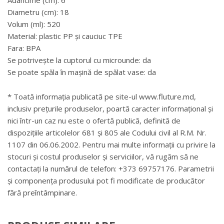
Adâncime (cm): 6
Diametru (cm): 18
Volum (ml): 520
Material: plastic PP și cauciuc TPE
Fara: BPA
Se potrivește la cuptorul cu microunde: da
Se poate spăla în mașină de spălat vase: da
* Toată informația publicată pe site-ul www.fluture.md,
inclusiv prețurile produselor, poartă caracter informațional și
nici într-un caz nu este o ofertă publică, definită de
dispozițiile articolelor 681 și 805 ale Codului civil al R.M. Nr.
1107 din 06.06.2002. Pentru mai multe informații cu privire la
stocuri și costul produselor și serviciilor, vă rugăm să ne
contactați la numărul de telefon: +373 69757176. Parametrii
și componența produsului pot fi modificate de producător
fără preîntâmpinare.