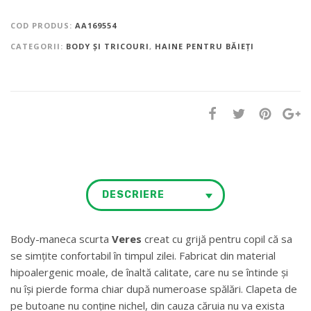
COD PRODUS:
AA169554
CATEGORII:
BODY ȘI TRICOURI
,
HAINE PENTRU BĂIEȚI
DESCRIERE
Body-maneca scurta
Veres
creat cu grijă pentru copil că sa
se simțite confortabil în timpul zilei. Fabricat din material
hipoalergenic moale, de înaltă calitate, care nu se întinde și
nu își pierde forma chiar după numeroase spălări. Clapeta de
pe butoane nu conține nichel, din cauza căruia nu va exista