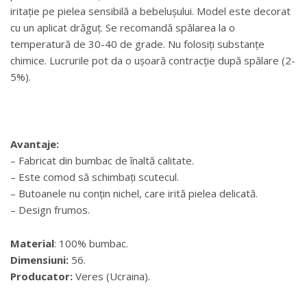
iritație pe pielea sensibilă a bebelușului. Model este decorat
cu un aplicat drăguț. Se recomandă spălarea la o
temperatură de 30-40 de grade. Nu folosiți substanțe
chimice. Lucrurile pot da o ușoară contracție după spălare (2-
5%).
Avantaje:
– Fabricat din bumbac de înaltă calitate.
– Este comod să schimbați scutecul.
– Butoanele nu conțin nichel, care irită pielea delicată.
– Design frumos.
Material
: 100% bumbac.
Dimensiuni:
56.
Producator:
Veres (Ucraina).