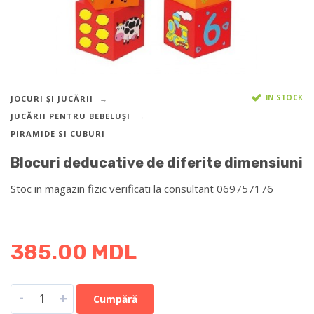
IN STOCK
JOCURI ȘI JUCĂRII
JUCĂRII PENTRU BEBELUȘI
PIRAMIDE SI CUBURI
Blocuri deducative de diferite dimensiuni
Stoc in magazin fizic verificati la consultant 069757176
DETALII DESPRE LIVRARE >
385.00
MDL
-
+
Cumpără