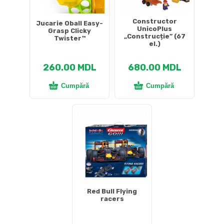
Constructor
Jucarie Oball Easy-
UnicoPlus
Grasp Clicky
„Construcție” (67
Twister™
el.)
260.00
MDL
680.00
MDL
Cumpără
Cumpără
Red Bull Flying
racers