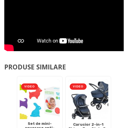
PRODUSE SIMILARE
VIDEO
VIDEO
Set de mini-
Carucior 2-in-1
covorase anti-