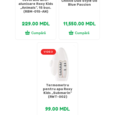
Chicco Duo Style Go
alunicare Roxy Kids
Blue Passion
„Animals”, 15 buc.
(RBM-015-AN)
229.00
MDL
11,550.00
MDL
Cumpără
Cumpără
VIDEO
Termometru
pentru apa Roxy
Kids „Submarin”
(RWT-002)
99.00
MDL