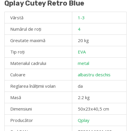
Qplay Cutey Retro Blue
Vârstă
1-3
Numărul de roți
4
Greutate maximă
20 kg
Tip roți
EVA
Materialul cadrului
metal
Culoare
albastru deschis
Reglarea înălțimii volan
da
Masă
2.2 kg
Dimensiuni
50х23х40,5 cm
Producător
Qplay