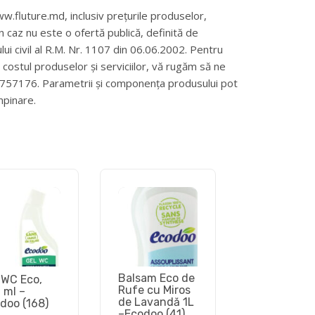
w.fluture.md, inclusiv prețurile produselor,
un caz nu este o ofertă publică, definită de
ului civil al R.M. Nr. 1107 din 06.06.2002. Pentru
și costul produselor și serviciilor, vă rugăm să ne
69757176. Parametrii și componența produsului pot
mpinare.
Balsam Eco de
 WC Eco,
Rufe cu Miros
 ml –
de Lavandă 1L
doo (168)
–Ecodoo (41)