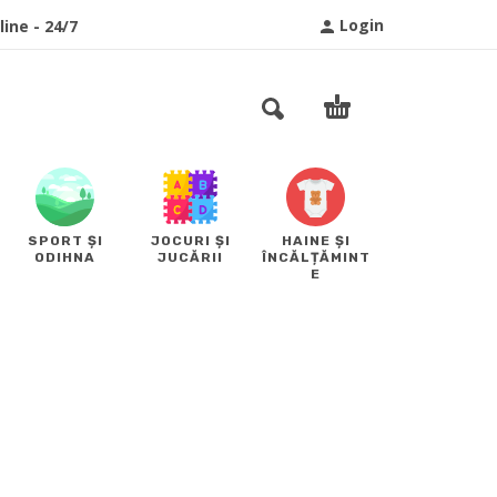
Login
ine - 24/7
SPORT ȘI
JOCURI ȘI
HAINE ȘI
ODIHNA
JUCĂRII
ÎNCĂLȚĂMINT
E