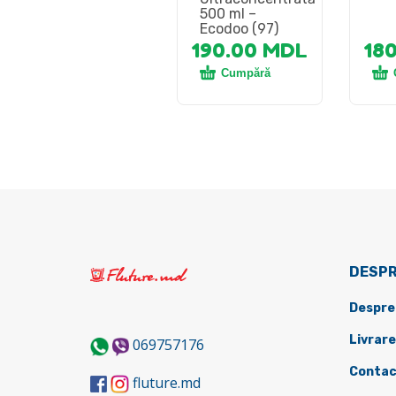
500 ml –
Ecodoo (97)
190.00
MDL
18
Cumpără
DESPR
Despre
Livrare
069757176
Contac
fluture.md