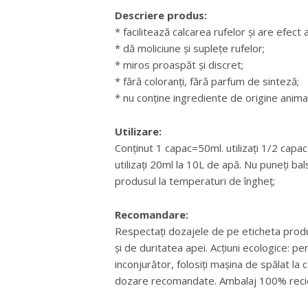
Descriere produs:
* facilitează calcarea rufelor și are efect a
* dă moliciune și suplețe rufelor;
* miros proaspăt și discret;
* fără coloranți, fără parfum de sinteză;
* nu conține ingrediente de origine animal
Utilizare:
Conținut 1 capac=50ml. utilizați 1/2 capac
utilizați 20ml la 10L de apă. Nu puneți ba
produsul la temperaturi de îngheț;
Recomandare:
Respectați dozajele de pe eticheta produs
și de duritatea apei. Acțiuni ecologice: p
inconjurător, folosiți mașina de spălat la c
dozare recomandate. Ambalaj 100% recicl