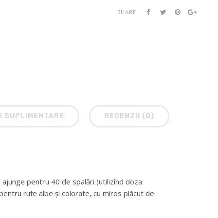
SHARE
I SUPLIMENTARE
RECENZII (0)
ajunge pentru 40 de spalări (utilizînd doza
entru rufe albe și colorate, cu miros plăcut de