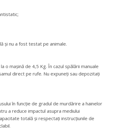
ntistatic;
ă și nu a fost testat pe animale.
 la o mașină de 4,5 Kg. În cazul spălării manuale
lsamul direct pe rufe. Nu expuneți sau depozitați
ului în funcție de gradul de murdărire a hainelor
entru a reduce impactul asupra mediului
apacitate totală și respectați instrucțiunile de
abil.