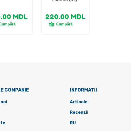
0.00
MDL
220.00
MDL
Cumpără
Cumpără
E COMPANIE
INFORMATII
 noi
Articole
Recenzii
te
RU