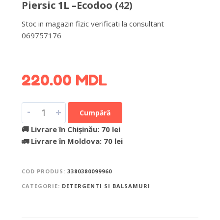
Piersic 1L –Ecodoo (42)
Stoc in magazin fizic verificati la consultant
069757176
DETALII DESPRE LIVRARE >
220.00
MDL
-
+
Cumpără
🚚 Livrare în Chișinău: 70 lei
🚛 Livrare în Moldova: 70 lei
COD PRODUS:
3380380099960
CATEGORIE:
DETERGENTI SI BALSAMURI