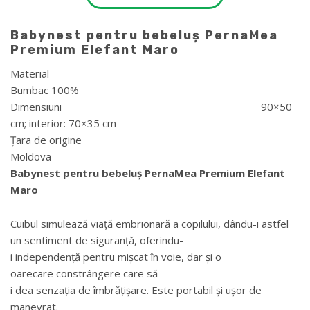
Babynest pentru bebeluș PernaMea
Premium
Elefant Maro
Material
Bumbac 100%
Dimensiuni 90×50
cm; interior: 70×35 cm
Țara de origine
Moldova
Babynest pentru bebeluș PernaMea Premium Elefant
Maro
Cuibul simulează viață embrionară a copilului, dându-i astfel
un sentiment de siguranță, oferindu-
i independență pentru mișcat în voie, dar și o
oarecare constrângere care să-
i dea senzația de îmbrățișare. Este portabil și ușor de
manevrat.