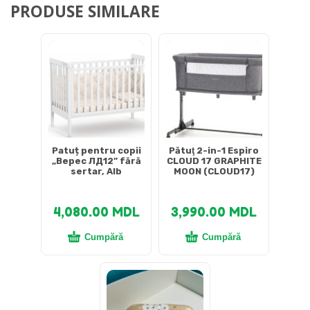
PRODUSE SIMILARE
Patuț pentru copii
Pătuţ 2-in-1 Espiro
„Верес ЛД12” fără
CLOUD 17 GRAPHITE
sertar, Alb
MOON (CLOUD17)
4,080.00
MDL
3,990.00
MDL
Cumpără
Cumpără