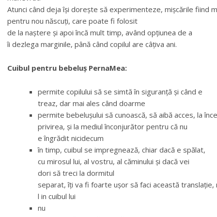
Atunci când deja își dorește să experimenteze, mișcările fiind ma
pentru nou născuți, care poate fi folosit
de la naștere și apoi încă mult timp, având opțiunea de a
îi dezlega marginile, până când copilul are câțiva ani.
Cuibul pentru bebeluș PernaMea:
permite copilului să se simtă în siguranță și când e
treaz, dar mai ales când doarme
permite bebelușului să cunoască, să aibă acces, la înc
privirea, și la mediul înconjurător pentru că nu
e îngrădit nicidecum
în timp, cuibul se impregnează, chiar dacă e spălat,
cu mirosul lui, al vostru, al căminului și dacă vei
dori să treci la dormitul
separat, îți va fi foarte ușor să faci această translație
l in cuibul lui
nu