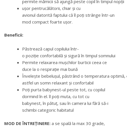
permite mămicii să ajungă peste copil în timpul nopții
ușor pentrucălătorii, chiar și cu
avionul datorită faptului că îl poți strânge într-un
mod compact foarte ușor.
Beneficii:
Păstrează capul copilului într-
o poziție confortabilă și sigură în timpul somnului
Permite relaxarea mușchilor burticii ceea ce
duce la o respirație mai bună
Învelește bebelușul, păstrând o temperatura optimă, 
astfel un somn relaxant și confortabil
Poți purta babynest-ul peste tot, cu copilul
dormind în el. îl poți muta, cu tot cu
babynest, în pătuț, sau în camera lui fără să-i
schimbi categoric habitatul
MOD DE ÎNTREȚINERE:
a se spală la max 30 grade,