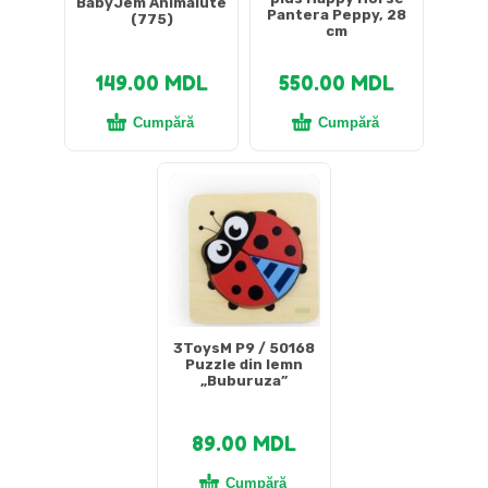
BabyJem Animalute
Pantera Peppy, 28
(775)
cm
149.00
MDL
550.00
MDL
Cumpără
Cumpără
3ToysM P9 / 50168
Puzzle din lemn
„Buburuza”
89.00
MDL
Cumpără