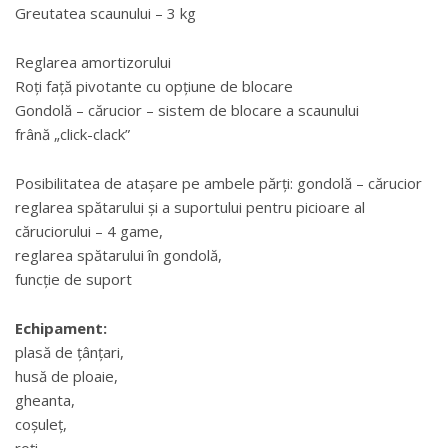
Greutatea scaunului – 3 kg
Reglarea amortizorului
Roți față pivotante cu opțiune de blocare
Gondolă – cărucior – sistem de blocare a scaunului
frână „click-clack”
Posibilitatea de atașare pe ambele părți: gondolă – cărucior
reglarea spătarului și a suportului pentru picioare al
căruciorului – 4 game,
reglarea spătarului în gondolă,
funcție de suport
Echipament:
plasă de țânțari,
husă de ploaie,
gheanta,
coșuleț,
roți,