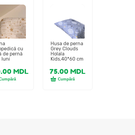
na
Husa de perna
opedică cu
Grey Clouds
ă de pernă
Holala
 luni
Kids,40*60 cm
0.00
MDL
75.00
MDL
Cumpără
Cumpără