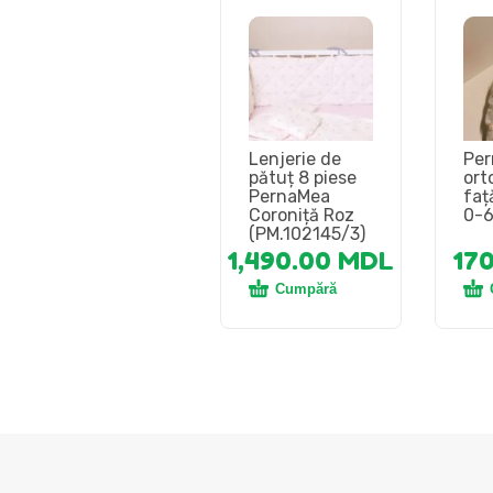
Lenjerie de
Per
pătuț 8 piese
ort
PernaMea
faț
Coroniță Roz
0-6
(PM.102145/3)
1,490.00
MDL
17
Cumpără