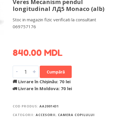
Veres Mecanism pendul
longitudinal ЛД5 Monaco (alb)
Stoc in magazin fizic verificati la consultant
069757176
DETALII DESPRE LIVRARE >
840.00
MDL
-
+
Cumpără
🚚 Livrare în Chișinău: 70 lei
🚛 Livrare în Moldova: 70 lei
COD PRODUS:
AA2001431
CATEGORII:
ACCESORII
,
CAMERA COPILULUI