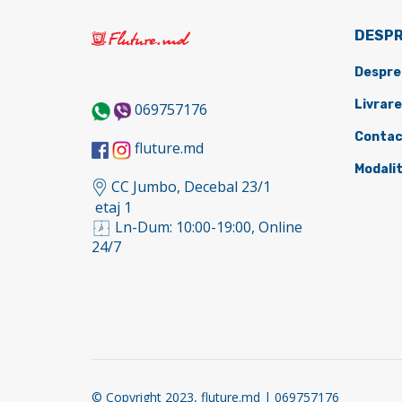
DESPR
Despre
Livrare
069757176
Contac
fluture.md
Modalit
CC Jumbo, Decebal 23/1
etaj 1
Ln-Dum: 10:00-19:00, Online
24/7
© Copyright 2023, fluture.md | 069757176