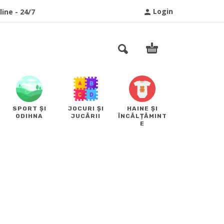
Login
ine - 24/7
SPORT ȘI
JOCURI ȘI
HAINE ȘI
ODIHNA
JUCĂRII
ÎNCĂLȚĂMINT
E