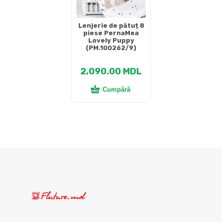
Lenjerie de pătuț 8
piese PernaMea
Lovely Puppy
(PM.100262/9)
2,090.00
MDL
Cumpără