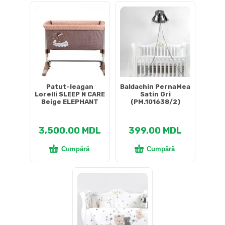
Patut-leagan
Baldachin PernaMea
Lorelli SLEEP N CARE
Satin Gri
Beige ELEPHANT
(PM.101638/2)
3,500.00
MDL
399.00
MDL
Cumpără
Cumpără