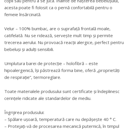
copii sau pentru a se juca. Înainte de nașterea bebelușului,
acesta poate fi folosit ca o pernă confortabilă pentru o
femeie însărcinată.
Velur – 100% bumbac, are o suprafață frontală moale,
catifelată. Nu se ridează, servește mult timp și permite
trecerea aerului. Nu provoacă reacții alergice, perfect pentru
bebeluși și adulți sensibili.
Umplutura barei de protecție – holofibră – este
hipoalergenică, își păstrează forma bine, oferă „proprietăți
de respirație”, termoreglare.
Toate materialele produsului sunt certificate și îndeplinesc
cerințele ridicate ale standardelor de mediu.
Îngrijirea produsului:
– Spălare ușoară, temperatură care nu depășește 40 ° C.
– Protejați-vă de procesarea mecanică puternică, în timpul