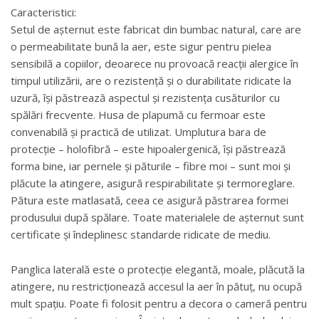
Caracteristici:
Setul de așternut este fabricat din bumbac natural, care are
o permeabilitate bună la aer, este sigur pentru pielea
sensibilă a copiilor, deoarece nu provoacă reacții alergice în
timpul utilizării, are o rezistență și o durabilitate ridicate la
uzură, își păstrează aspectul și rezistența cusăturilor cu
spălări frecvente. Husa de plapumă cu fermoar este
convenabilă și practică de utilizat. Umplutura bara de
protecție – holofibră – este hipoalergenică, își păstrează
forma bine, iar pernele și păturile – fibre moi – sunt moi și
plăcute la atingere, asigură respirabilitate și termoreglare.
Pătura este matlasată, ceea ce asigură păstrarea formei
produsului după spălare. Toate materialele de așternut sunt
certificate și îndeplinesc standarde ridicate de mediu.
Panglica laterală este o protecție elegantă, moale, plăcută la
atingere, nu restricționează accesul la aer în pătuț, nu ocupă
mult spațiu. Poate fi folosit pentru a decora o cameră pentru