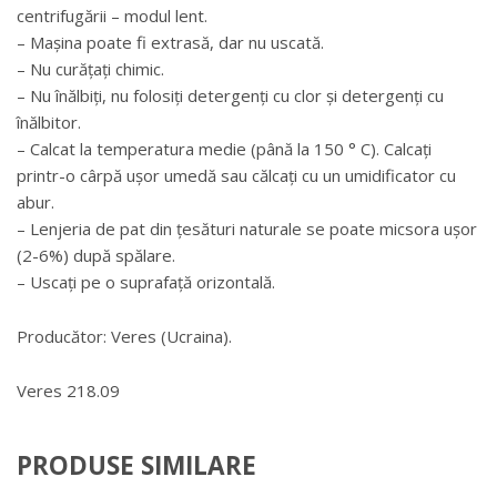
centrifugării – modul lent.
– Mașina poate fi extrasă, dar nu uscată.
– Nu curățați chimic.
– Nu înălbiți, nu folosiți detergenți cu clor și detergenți cu
înălbitor.
– Calcat la temperatura medie (până la 150 ° C). Calcați
printr-o cârpă ușor umedă sau călcați cu un umidificator cu
abur.
– Lenjeria de pat din țesături naturale se poate micsora ușor
(2-6%) după spălare.
– Uscați pe o suprafață orizontală.
Producător: Veres (Ucraina).
Veres 218.09
PRODUSE SIMILARE