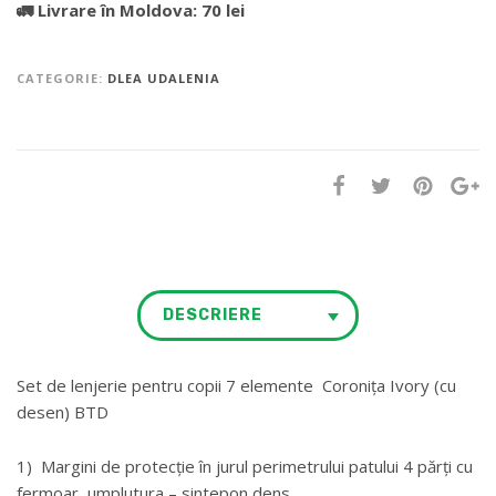
🚛 Livrare în Moldova: 70 lei
CATEGORIE:
DLEA UDALENIA
DESCRIERE
Set de lenjerie pentru copii 7 elemente Coronița Ivory (cu
desen) BTD
1) Margini de protecție în jurul perimetrului patului 4 părți сu
fermoar, umplutura – sintepon dens.