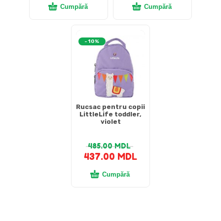
Cumpără
Cumpără
-10%
Rucsac pentru copii
LittleLife toddler,
violet
485.00
MDL
437.00
MDL
Cumpără