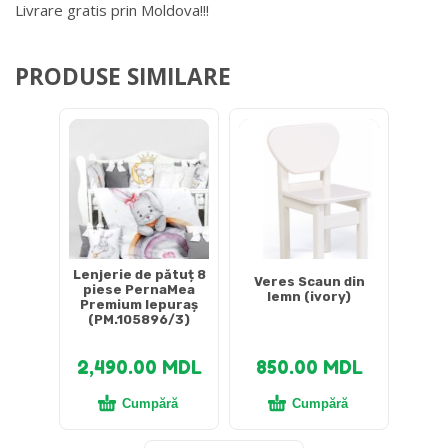
Livrare gratis prin Moldova!!!
PRODUSE SIMILARE
Lenjerie de pătuț 8
Veres Scaun din
piese PernaMea
lemn (ivory)
Premium Iepuraș
(PM.105896/3)
2,490.00
MDL
850.00
MDL
Cumpără
Cumpără