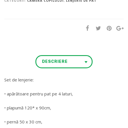
CATEGORII:
CAMERA COPILULUI
,
LENJERIE DE PAT
DESCRIERE
Set de lenjerie:
• apărătoare pentru pat pe 4 laturi,
• plapumă 120* x 90cm,
• pernă 50 x 30 cm,