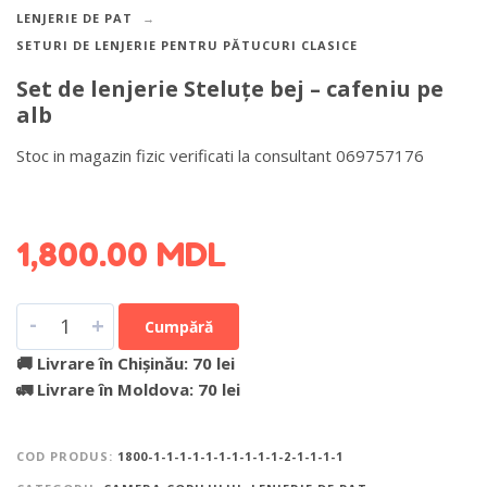
LENJERIE DE PAT
SETURI DE LENJERIE PENTRU PĂTUCURI CLASICE
Set de lenjerie Steluțe bej – cafeniu pe
alb
Stoc in magazin fizic verificati la consultant 069757176
DETALII DESPRE LIVRARE >
1,800.00
MDL
-
+
Cumpără
🚚 Livrare în Chișinău: 70 lei
🚛 Livrare în Moldova: 70 lei
COD PRODUS:
1800-1-1-1-1-1-1-1-1-1-1-2-1-1-1-1