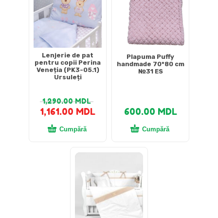
Lenjerie de pat
Plapuma Puffy
pentru copii Perina
handmade 70*80 cm
Veneția (PK3-05.1)
№31 ES
Ursuleți
1,290.00
MDL
1,161.00
MDL
600.00
MDL
Cumpără
Cumpără