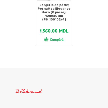
Lenjerie de pătuț
PernaMea Elegance
Maro (8 piese),
120×60 cm
(PM.100102/4)
1,560.00
MDL
Cumpără