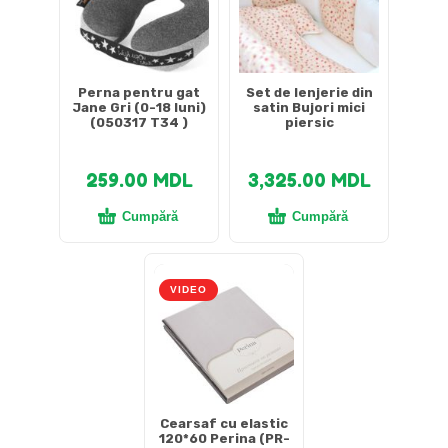
Perna pentru gat
Set de lenjerie din
Jane Gri (0-18 luni)
satin Bujori mici
(050317 T34 )
piersic
259.00
MDL
3,325.00
MDL
Cumpără
Cumpără
VIDEO
Cearsaf cu elastic
120*60 Perina (PR-