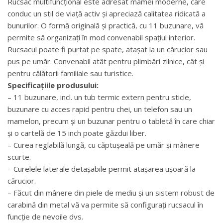
Rucsac multifuncțional este adresat mamei moderne, care
conduc un stil de viață activ și apreciază calitatea ridicată a
bunurilor. O formă originală și practică, cu 11 buzunare, vă
permite să organizați în mod convenabil spațiul interior.
Rucsacul poate fi purtat pe spate, atașat la un cărucior sau
pus pe umăr. Convenabil atât pentru plimbări zilnice, cât și
pentru călătorii familiale sau turistice.
Specificațiile produsului:
– 11 buzunare, incl. un tub termic extern pentru sticle,
buzunare cu acces rapid pentru chei, un telefon sau un
mamelon, precum și un buzunar pentru o tabletă în care chiar
și o cartelă de 15 inch poate găzdui liber.
– Curea reglabilă lungă, cu căptușeală pe umăr și mânere
scurte.
– Curelele laterale detașabile permit atașarea ușoară la
cărucior.
– Făcut din mânere din piele de mediu și un sistem robust de
carabină din metal vă va permite să configurați rucsacul în
funcție de nevoile dvs.