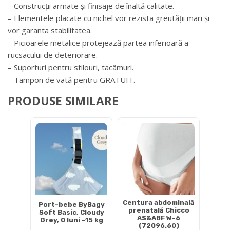
– Construcții armate și finisaje de înaltă calitate.
– Elementele placate cu nichel vor rezista greutății mari și
vor garanta stabilitatea.
– Picioarele metalice protejează partea inferioară a
rucsacului de deteriorare.
– Suporturi pentru stilouri, tacâmuri.
– Tampon de vată pentru GRATUIT.
PRODUSE SIMILARE
Centura abdominală
Port-bebe ByBagy
prenatală Chicco
Soft Basic, Cloudy
AS&ABF W-6
Grey, 0 luni -15 kg
(72096.60)