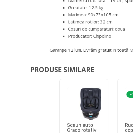
Diametru roti: fata – 19 cm; sp
Greutate: 12.5 kg
Marimea: 90x73x105 cm
Latimea rotilor: 32 cm
Cosuri de cumparaturi: doua
Producator: Chipolino
Garanție 12 luni. Livrăm gratuit in toată 
PRODUSE SIMILARE
-
Scaun auto
Ruc
Graco rotativ
copi