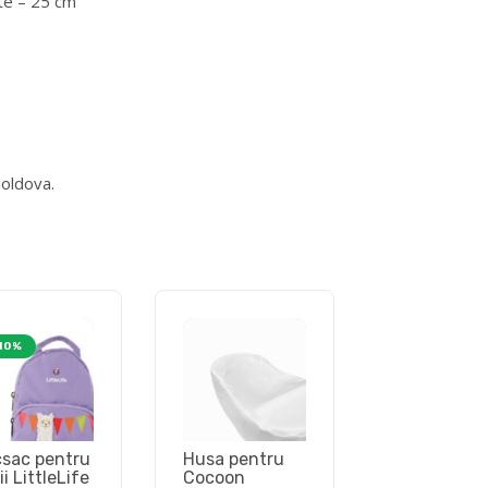
ate – 25 cm
Moldova.
10%
sac pentru
Husa pentru
i LittleLife
Cocoon