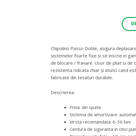
D
Chipolino Passo Doble, asigura deplasarea 
sistemelor foarte fixe si se inscrie in g
de blocare / franare. Usor de pliat si de d
rezistenta ridicata chiar și atunci cand est
fabricate din tesaturi durabile.
Descrierea:
Frina: din spate
Sistema de amortizare: automa
Virsta recomandata: 6-36 luni
Centura de siguranta in cinci pu