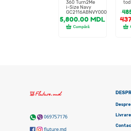
360 Turn2Me
tod
i-Size Navy
48
GC2116ABNVY000
5,800.00
MDL
43
Cumpără
DESPR
Despre
Livrare
069757176
Contac
fluture.md