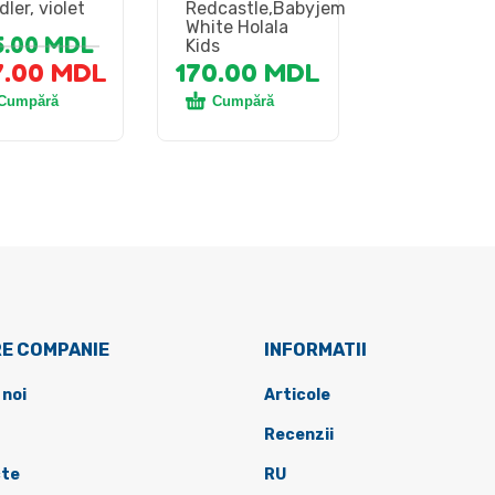
dler, violet
Redcastle,Babyjem
White Holala
5.00
MDL
Kids
7.00
MDL
170.00
MDL
Cumpără
Cumpără
E COMPANIE
INFORMATII
 noi
Articole
Recenzii
te
RU