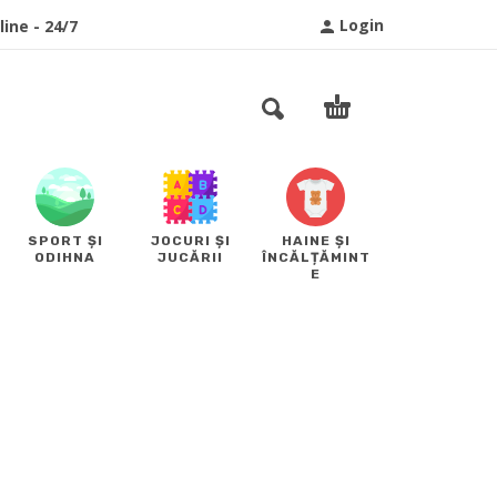
Login
ine - 24/7
SPORT ȘI
JOCURI ȘI
HAINE ȘI
ODIHNA
JUCĂRII
ÎNCĂLȚĂMINT
E