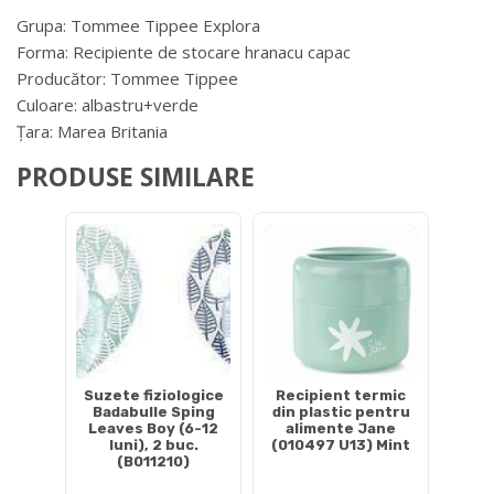
Grupa:
Tommee Tippee Explora
Forma:
Recipiente de stocare hranacu capac
Producător:
Tommee Tippee
Culoare: albastru+verde
Țara:
Marea Britania
PRODUSE SIMILARE
Suzete fiziologice
Recipient termic
Badabulle Sping
din plastic pentru
Leaves Boy (6-12
alimente Jane
luni), 2 buc.
(010497 U13) Mint
(B011210)