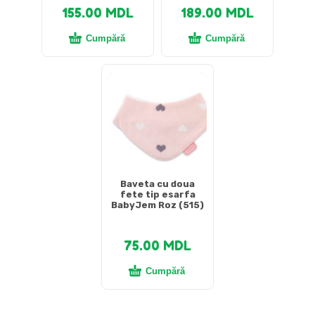
155.00
MDL
189.00
MDL
Cumpără
Cumpără
Baveta cu doua
fete tip esarfa
BabyJem Roz (515)
75.00
MDL
Cumpără