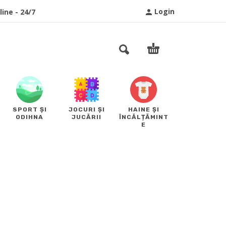
Login
ine - 24/7
SPORT ȘI
JOCURI ȘI
HAINE ȘI
ODIHNA
JUCĂRII
ÎNCĂLȚĂMINT
E