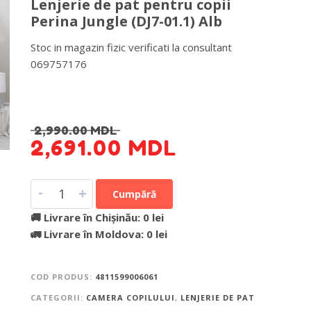
Lenjerie de pat pentru copii
Perina Jungle (DJ7-01.1) Alb
Stoc in magazin fizic verificati la consultant
069757176
DETALII DESPRE LIVRARE >
2,990.00
MDL
2,691.00
MDL
-
+
Cumpără
🚚 Livrare în Chișinău: 0 lei
🚛 Livrare în Moldova: 0 lei
COD PRODUS:
4811599006061
CATEGORII:
CAMERA COPILULUI
,
LENJERIE DE PAT