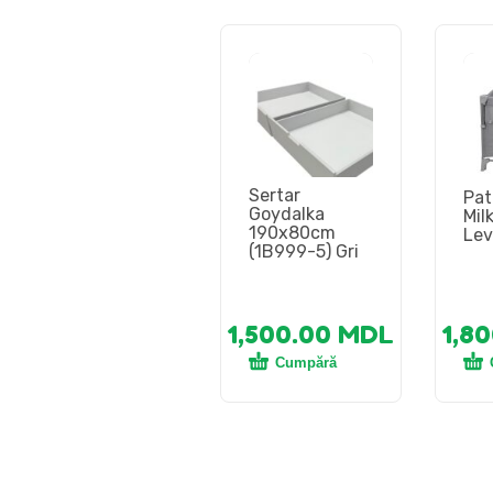
Sertar
Pat
Goydalka
Mil
190x80cm
Lev
(1B999-5) Gri
1,500.00
MDL
1,8
Cumpără