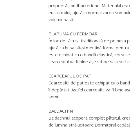
proprietăți antibacteriene. Materialul este
eucaliptului, ajută la normalizarea somnul
voluminoasă.
PLAPUMA CU FERMOAR
În loc de tăitura tradițională de pe husa 
ajută ca husa să-și mențină forma pentru
este echipat cu o bandă elastică, ceea ce 
cearceaful va fi bine așezat pe saltea chi
CEARCEAFUL DE PAT
Cearceaful de pat este echipat cu o bandă
îndepărtat. Astfel cearceaful va fi bine aș
somn.
BALDACHIN
Baldachinul acoperă complet pătuțul, cre
de lumina strălucitoare.Dormitorul capăt