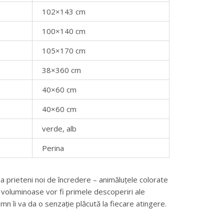
102×143 cm
100×140 cm
105×170 cm
38×360 cm
40×60 cm
40×60 cm
verde, alb
Perina
ea prieteni noi de încredere – animăluțele colorate
le voluminoase vor fi primele descoperiri ale
omn îi va da o senzație plăcută la fiecare atingere.