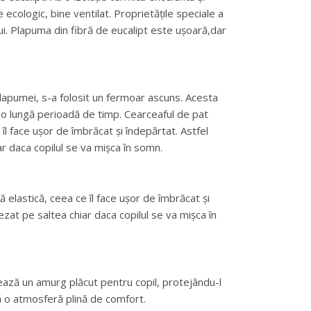
 ecologic, bine ventilat. Proprietățile speciale a
ui. Plapuma din fibră de eucalipt este ușoară,dar
plapumei, s-a folosit un fermoar ascuns. Acesta
 o lungă perioadă de timp. Cearceaful de pat
îl face ușor de îmbrăcat și îndepărtat. Astfel
ar daca copilul se va mișca în somn.
 elastică, ceea ce îl face ușor de îmbrăcat și
ezat pe saltea chiar daca copilul se va mișca în
ează un amurg plăcut pentru copil, protejându-l
ă o atmosferă plină de comfort.