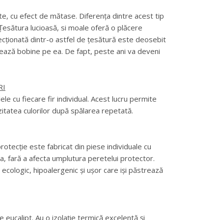
te, cu efect de mătase. Diferența dintre acest tip
. Țesătura lucioasă, si moale oferă o plăcere
fecționată dintr-o astfel de țesătură este deosebit
mează bobine pe ea. De fapt, peste ani va deveni
RI
e cu fiecare fir individual. Acest lucru permite
zitatea culorilor după spălarea repetată.
otecție este fabricat din piese individuale cu
a, fară a afecta umplutura peretelui protector.
ecologic, hipoalergenic și ușor care iși păstrează
 eucalipt. Au o izolație termică excelentă și