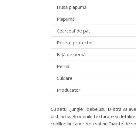
Husă plapumă
Plapumă
Cearceaf de pat
Perete protector
Față de pernă
Pernă
Culoare
Producator
Cu setul „Jungle”, bebelușul D-stră va av
distractiv. Broderiile texturate și detalii
copiilor iar tandrețea satinul înainte de s