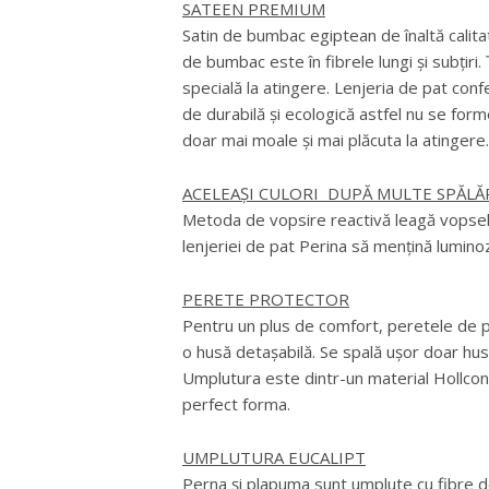
SATEEN PREMIUM
Satin de bumbac egiptean de înaltă calita
de bumbac este în fibrele lungi și subțiri
specială la atingere. Lenjeria de pat con
de durabilă și ecologică astfel nu se for
doar mai moale și mai plăcuta la atingere.
ACELEAȘI CULORI DUPĂ MULTE SPĂLĂ
Metoda de vopsire reactivă leagă vopselel
lenjeriei de pat Perina să mențină lumino
PERETE PROTECTOR
Pentru un plus de comfort, peretele de pr
o husă detașabilă. Se spală ușor doar hus
Umplutura este dintr-un material Hollcon 
perfect forma.
UMPLUTURA EUCALIPT
Perna și plapuma sunt umplute cu fibre de