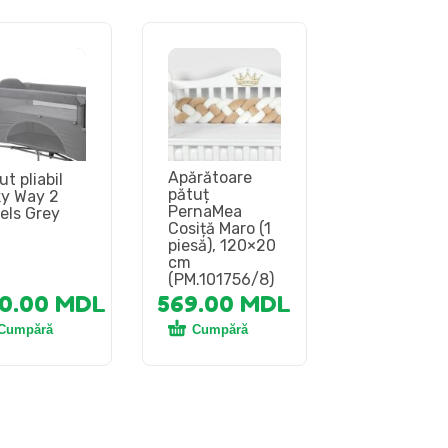
Apărătoare
ut pliabil
pătuț
ky Way 2
PernaMea
els Grey
Cosiță Maro (1
piesă), 120×20
cm
(PM.101756/8)
00.00
MDL
569.00
MDL
Cumpără
Cumpără