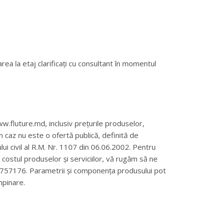
rea la etaj clarificați cu consultant în momentul
w.fluture.md, inclusiv prețurile produselor,
un caz nu este o ofertă publică, definită de
ului civil al R.M. Nr. 1107 din 06.06.2002. Pentru
și costul produselor și serviciilor, vă rugăm să ne
69757176. Parametrii și componența produsului pot
mpinare.