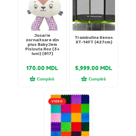
Jucarie
Trambulina Xenos
zornaitoare din
XT-14FT (427cm)
plus BabyJem
Pisicuta Roz (3+
luni) (817)
170.00
MDL
5,999.00
MDL
Cumpără
Cumpără
VIDEO