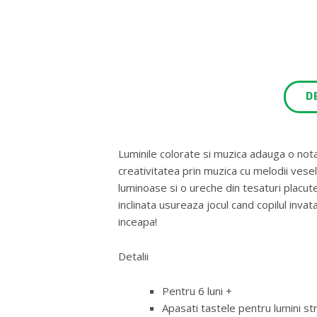
D
Luminile colorate si muzica adauga o nota
creativitatea prin muzica cu melodii vesel
luminoase si o ureche din tesaturi placute
inclinata usureaza jocul cand copilul invata
inceapa!
Detalii
Pentru 6 luni +
Apasati tastele pentru lumini st