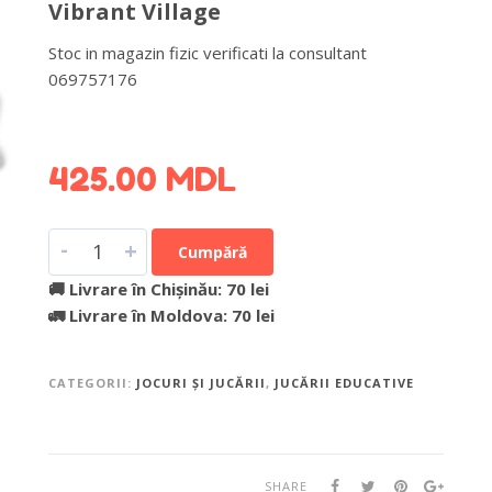
Vibrant Village
Stoc in magazin fizic verificati la consultant
069757176
DETALII DESPRE LIVRARE >
425.00
MDL
-
+
Cumpără
🚚 Livrare în Chișinău: 70 lei
🚛 Livrare în Moldova: 70 lei
CATEGORII:
JOCURI ȘI JUCĂRII
,
JUCĂRII EDUCATIVE
SHARE