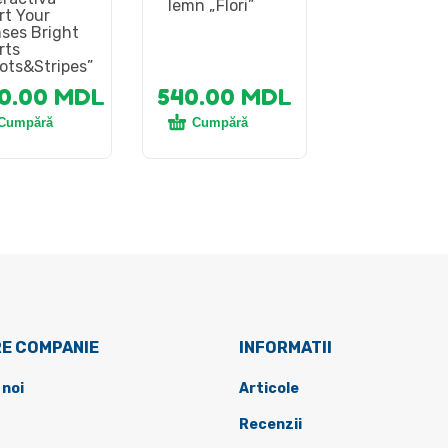
lemn „Flori”
rt Your
ses Bright
rts
ots&Stripes”
50.00
MDL
540.00
MDL
Cumpără
Cumpără
E COMPANIE
INFORMATII
 noi
Articole
Recenzii