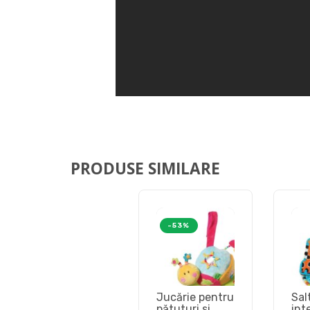
PRODUSE SIMILARE
-53%
Jucărie pentru
Sal
pătuturi si
int