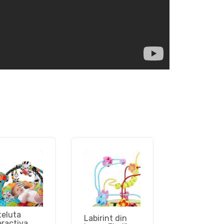
teluta
Labirint din
eractiva