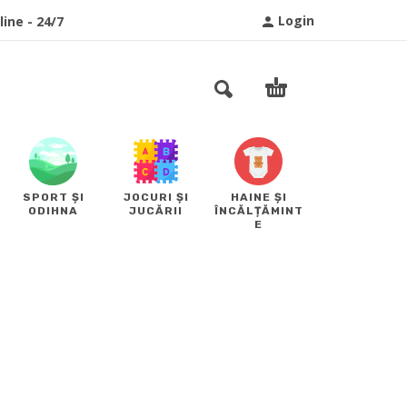
Login
ine - 24/7
SPORT ȘI
JOCURI ȘI
HAINE ȘI
ODIHNA
JUCĂRII
ÎNCĂLȚĂMINT
E