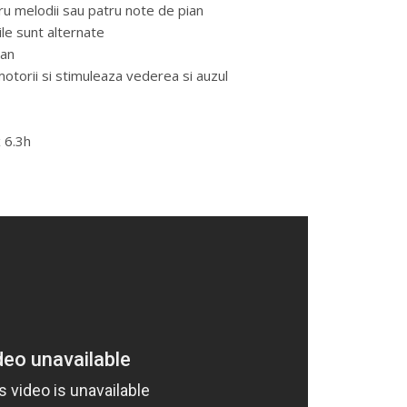
u melodii sau patru note de pian
le sunt alternate
ian
 motorii si stimuleaza vederea si auzul
x 6.3h