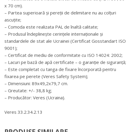
x 70 cm).
– Partea superioară și pereții de delimitare nu au colțuri
ascuțite;
– Comoda este realizata PAL de înaltă calitate;
– Produsul îndeplinește cerințele internaționale și
standardele de stat ale Ucrainei (Certificat Gosstandart ISO
9001);
– Certificat de mediu de conformitate cu ISO 14024: 2002;
– Lacuri pe bază de apă certificate – o garanție de siguranță;
– Este completat cu tanga de fixare încorporată pentru
fixarea pe perete (Veres Safety System);
– Dimensiuni: 89х49,2х79,7 cm.
– Greutate: +/- 38,8 kg;
– Producător: Veres (Ucraina).
Veres 33.2.34.2.13
PRODUSE SIMILARE