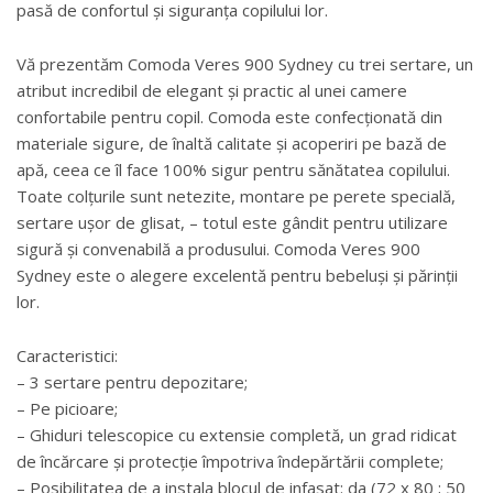
pasă de confortul și siguranța copilului lor.
Vă prezentăm Comoda Veres 900 Sydney cu trei sertare, un
atribut incredibil de elegant și practic al unei camere
confortabile pentru copil. Comoda este confecționată din
materiale sigure, de înaltă calitate și acoperiri pe bază de
apă, ceea ce îl face 100% sigur pentru sănătatea copilului.
Toate colțurile sunt netezite, montare pe perete specială,
sertare ușor de glisat, – totul este gândit pentru utilizare
sigură și convenabilă a produsului. Comoda Veres 900
Sydney este o alegere excelentă pentru bebeluși și părinții
lor.
Caracteristici:
– 3 sertare pentru depozitare;
– Pe picioare;
– Ghiduri telescopice cu extensie completă, un grad ridicat
de încărcare și protecție împotriva îndepărtării complete;
– Posibilitatea de a instala blocul de infasat: da (72 x 80 ; 50