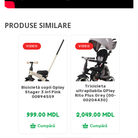
PRODUSE SIMILARE
VIDEO
VIDEO
Tricicleta
Bicicletă copii Qplay
ultrapliabila QPlay
Stager 3 in1 Pink
Rito Plus Grey (00-
00894559
00204430)
999.00
MDL
2,049.00
MDL
Cumpără
Cumpără