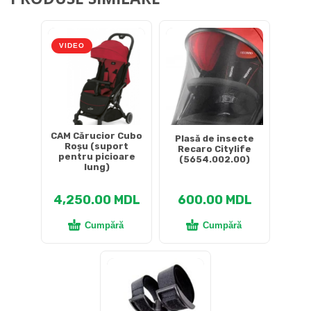
VIDEO
CAM Cărucior Cubo
Plasă de insecte
Roșu (suport
Recaro Citylife
pentru picioare
(5654.002.00)
lung)
4,250.00
MDL
600.00
MDL
Cumpără
Cumpără