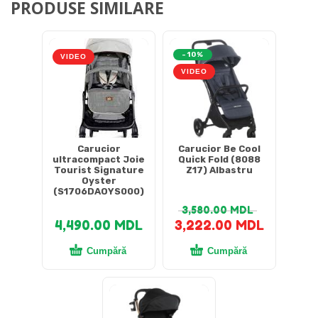
PRODUSE SIMILARE
-10%
VIDEO
VIDEO
Carucior
Carucior Be Cool
ultracompact Joie
Quick Fold (8088
Tourist Signature
Z17) Albastru
Oyster
(S1706DAOYS000)
3,580.00
MDL
4,490.00
MDL
3,222.00
MDL
Cumpără
Cumpără