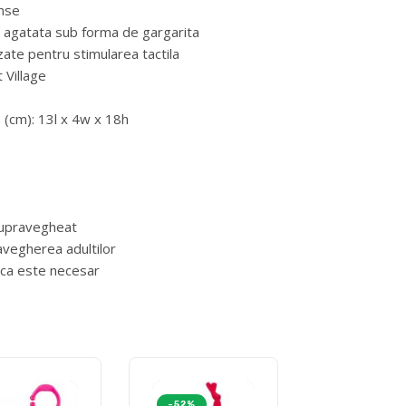
unse
e agatata sub forma de gargarita
izate pentru stimularea tactila
 Village
; (cm): 13l x 4w x 18h
supravegheat
vegherea adultilor
daca este necesar
-52%