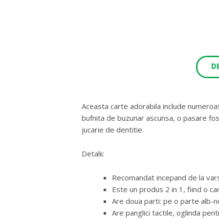
D
Aceasta carte adorabila include numeroase
bufnita de buzunar ascunsa, o pasare fos
jucarie de dentitie.
Detalii:
Recomandat incepand de la vars
Este un produs 2 in 1, fiind o ca
Are doua parti: pe o parte alb-n
Are panglici tactile, oglinda pen