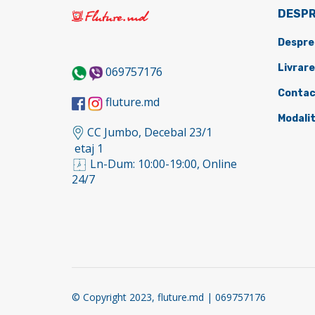
DESPR
Despre
Livrare
069757176
Contac
fluture.md
Modalit
CC Jumbo, Decebal 23/1
etaj 1
Ln-Dum: 10:00-19:00, Online
24/7
© Copyright 2023, fluture.md | 069757176