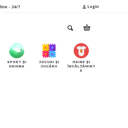
Login
ine - 24/7
SPORT ȘI
JOCURI ȘI
HAINE ȘI
ODIHNA
JUCĂRII
ÎNCĂLȚĂMINT
E