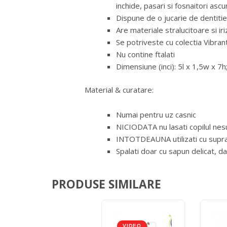
inchide, pasari si fosnaitori asc
Dispune de o jucarie de dentiti
Are materiale stralucitoare si ir
Se potriveste cu colectia Vibrant
Nu contine ftalati
Dimensiune (inci): 5l x 1,5w x 7h
Material & curatare:
Numai pentru uz casnic
NICIODATA nu lasati copilul ne
INTOTDEAUNA utilizati cu supra
Spalati doar cu sapun delicat, 
PRODUSE SIMILARE
VIDEO