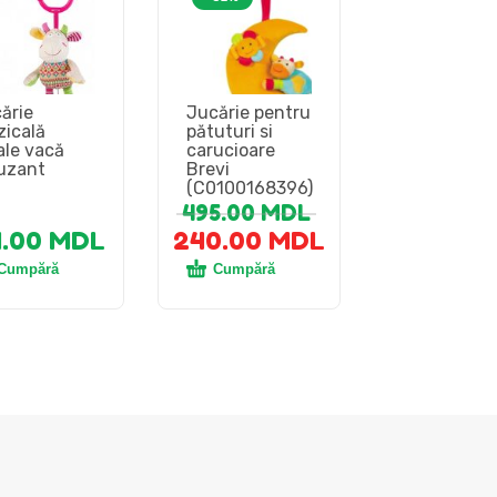
ărie
Jucărie pentru
icală
pătuturi si
le vacă
carucioare
uzant
Brevi
(C0100168396)
495.00
MDL
1.00
MDL
240.00
MDL
Cumpără
Cumpără