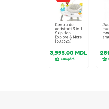
Centru de
Juc
activitati 3 in 1
muz
Skip Hop
moa
Explore & More
am
(303325)
3,995.00
MDL
28
Cumpără