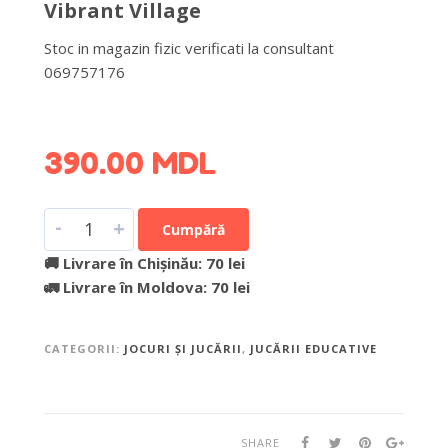
Vibrant Village
Stoc in magazin fizic verificati la consultant
069757176
DETALII DESPRE LIVRARE >
390.00
MDL
-
+
Cumpără
🚚 Livrare în Chișinău: 70 lei
🚛 Livrare în Moldova: 70 lei
CATEGORII:
JOCURI ȘI JUCĂRII
,
JUCĂRII EDUCATIVE
SHARE