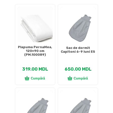
DETALII DESPRE LIVRARE >
Plapuma PernaMea,
Sac de dormit
120×90 cm
Capitoni 6-9 luni ES
(PM.100089)
319.00
MDL
650.00
MDL
Cumpără
Cumpără