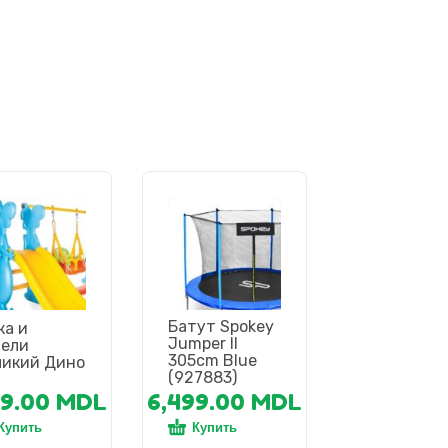
Батут Spokey
ка и
Jumper II
чели
305cm Blue
ликий Дино
(927883)
99.00
MDL
6,499.00
MDL
Купить
Купить