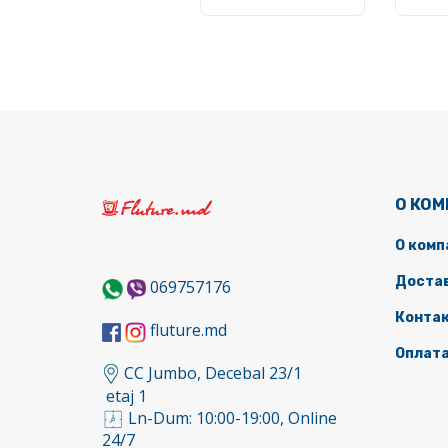
О КО
О комп
Доста
069757176
Конта
fluture.md
Оплат
CC Jumbo, Decebal 23/1
etaj 1
Ln-Dum: 10:00-19:00, Online
24/7