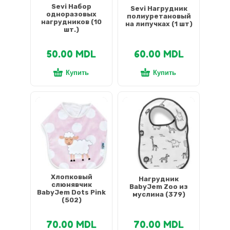
Sevi Набор
Sevi Нагрудник
одноразовых
полиуретановый
нагрудников (10
на липучках (1 шт)
шт.)
50.00
MDL
60.00
MDL
Купить
Купить
Хлопковый
Нагрудник
слюнявчик
BabyJem Zoo из
BabyJem Dots Pink
муслина (379)
(502)
70.00
MDL
70.00
MDL