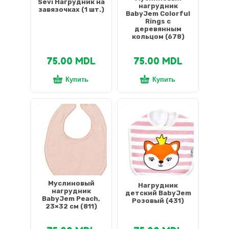
Sevi Нагрудник на
нагрудник
завязочках (1 шт.)
BabyJem Colorful
Rings с
деревянным
кольцом (678)
75.00
MDL
75.00
MDL
Купить
Купить
Муслиновый
Нагрудник
нагрудник
детский BabyJem
BabyJem Peach,
Розовый (431)
23×32 см (811)