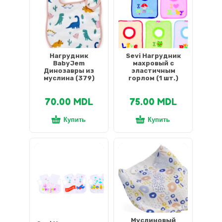
Нагрудник
Sevi Нагрудник
BabyJem
махровый с
Динозавры из
эластичным
муслина (379)
горлом (1 шт.)
70.00
MDL
75.00
MDL
Купить
Купить
Муслиновый