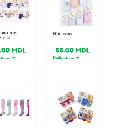
чки для
Носочки
чика
.00
MDL
55.00
MDL
ть ...
Выбрать ...