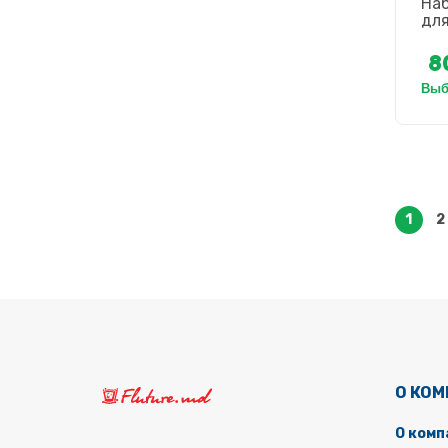
Наб
для
8
Выбр
1
2
О КО
О комп