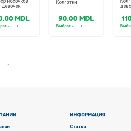
ор носочков
Колг
Колготки
 девочек
дев
0.00
MDL
90.00
MDL
11
ать ...
Выбрать ...
Выбра
→
МПАНИИ
ИНФОРМАЦИЯ
ании
Статьи