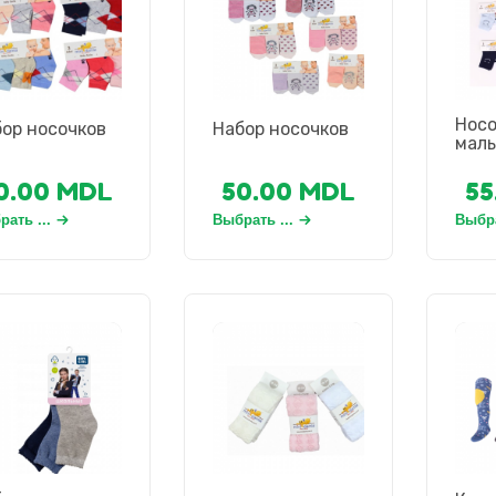
Носо
ор носочков
Набор носочков
маль
0.00
MDL
50.00
MDL
55
ать ...
Выбрать ...
Выбра