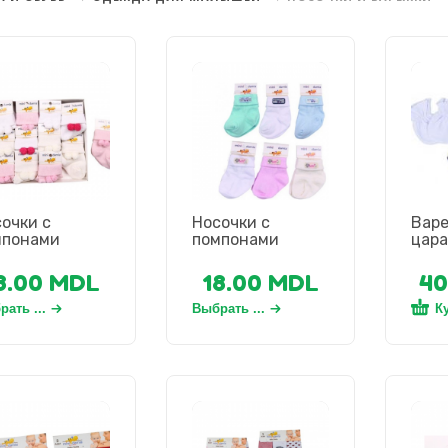
очки с
Носочки с
Вар
мпонами
помпонами
цара
8.00
MDL
18.00
MDL
40
ать ...
Выбрать ...
К