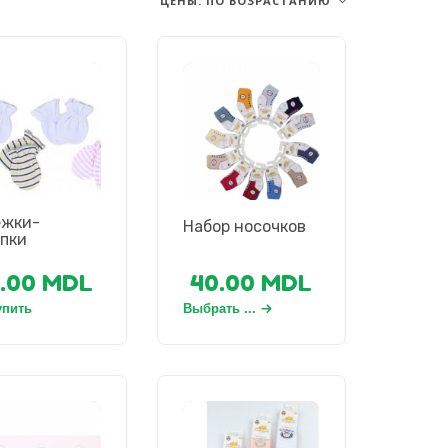
ЦЕНЫ: ПО ВОЗРАСТАНИЮ
ежки-
Набор носочков
пки
.00
MDL
40.00
MDL
упить
Выбрать ...