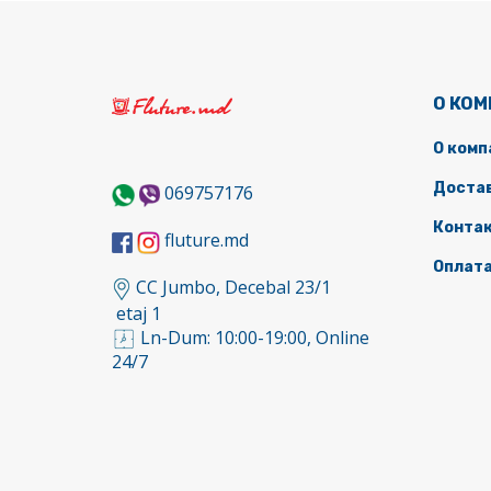
О КО
О комп
Доста
069757176
Конта
fluture.md
Оплат
CC Jumbo, Decebal 23/1
etaj 1
Ln-Dum: 10:00-19:00, Online
24/7