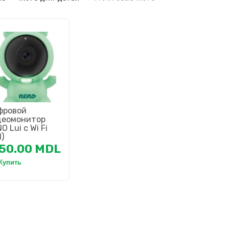
фровой
деомонитор
O Lui с Wi Fi
I)
750.00
MDL
Купить