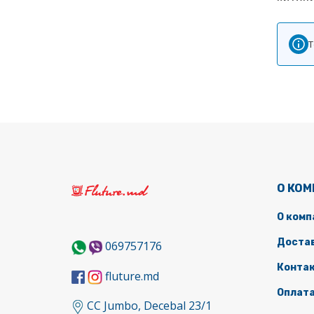
Т
О КО
О комп
Доста
069757176
Конта
fluture.md
Оплат
CC Jumbo, Decebal 23/1