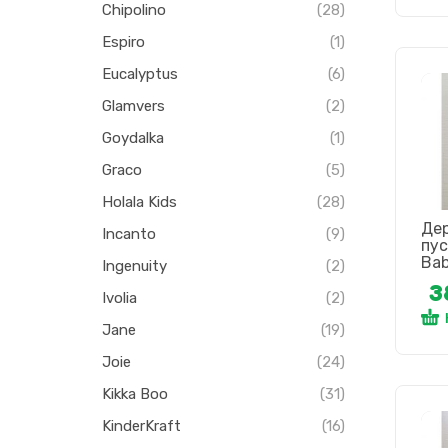
Chipolino
(28)
Espiro
(1)
Eucalyptus
(6)
Glamvers
(2)
Goydalka
(1)
Graco
(5)
Holala Kids
(28)
Де
Incanto
(9)
пу
Ba
Ingenuity
(2)
3
Ivolia
(2)
Jane
(19)
Joie
(24)
Kikka Boo
(31)
KinderKraft
(16)