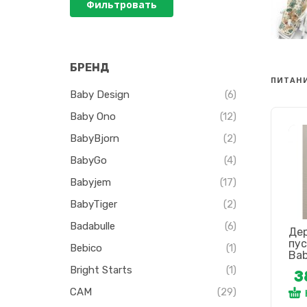
Фильтровать
БРЕНД
ПИТАН
Baby Design
(6)
Baby Ono
(12)
BabyBjorn
(2)
BabyGo
(4)
Babyjem
(17)
BabyTiger
(2)
Badabulle
(6)
Де
пу
Bebico
(1)
Ba
Bright Starts
(1)
3
CAM
(29)