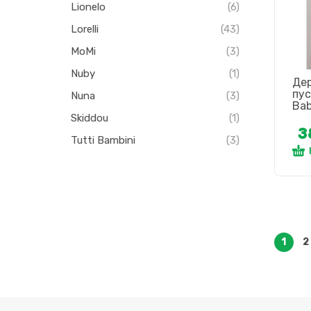
Lionelo
(6)
Lorelli
(43)
MoMi
(3)
Nuby
(1)
Де
пу
Nuna
(3)
Ba
Skiddou
(1)
3
Tutti Bambini
(3)
1
2