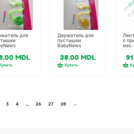
ржатель для
Держатель для
Лент
стышки
пустышки
с пр
byNews
BabyNews
мес.
8.00
MDL
38.00
MDL
91
Купить
Купить
К
3
4
…
26
27
28
→