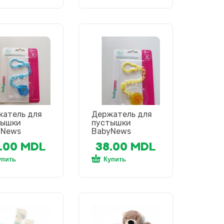
жатель для
Держатель для
тышки
пустышки
yNews
BabyNews
.00
MDL
38.00
MDL
упить
Купить