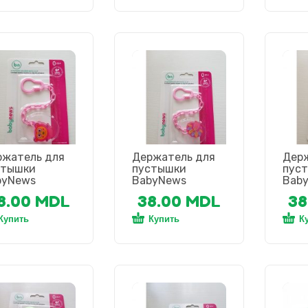
ржатель для
Держатель для
Дер
стышки
пустышки
пус
byNews
BabyNews
Bab
8.00
MDL
38.00
MDL
38
Купить
Купить
К