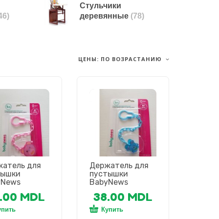
Стульчики
46)
деревянные
(78)
ЦЕНЫ: ПО ВОЗРАСТАНИЮ
жатель для
Держатель для
тышки
пустышки
yNews
BabyNews
.00
MDL
38.00
MDL
упить
Купить