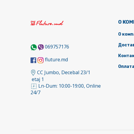
О КО
О комп
Доста
069757176
Конта
fluture.md
Оплат
CC Jumbo, Decebal 23/1
etaj 1
Ln-Dum: 10:00-19:00, Online
24/7