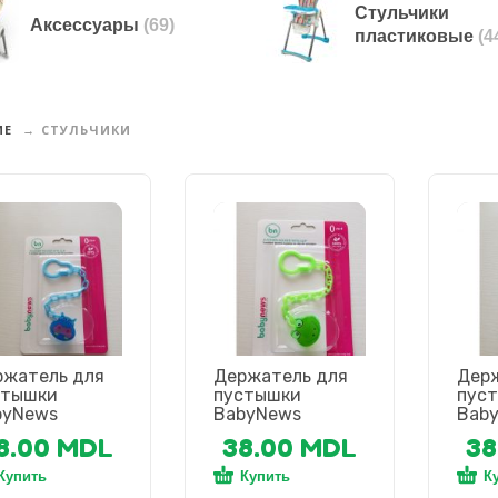
Стульчики
Аксессуары
(69)
пластиковые
(4
ИЕ
СТУЛЬЧИКИ
ржатель для
Держатель для
Дер
стышки
пустышки
пус
byNews
BabyNews
Bab
8.00
MDL
38.00
MDL
38
Купить
Купить
К