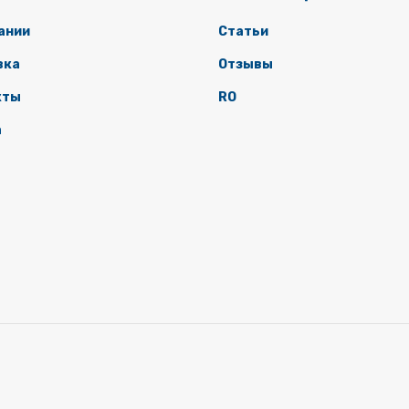
ании
Статьи
вка
Отзывы
кты
RO
а