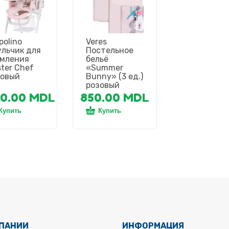
polino
Veres
льчик для
Постельное
рмления
бельё
ter Chef
«Summer
зовый
Bunny» (3 ед.)
розовый
80.00
MDL
850.00
MDL
Купить
Купить
МПАНИИ
ИНФОРМАЦИЯ