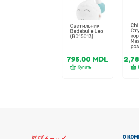
Chi
Светильник
Сту
Badabulle Leo
ко
(B015013)
Mas
ро
795.00
MDL
2,7
Купить
О КО