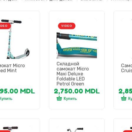
IDEO
VIDEO
Складной
окат Micro
Само
самокат Micro
ed Mint
Crui
Maxi Deluxe
Foldable LED
Petrol Green
695.00
MDL
2,750.00
MDL
2,8
Купить
Купить
К