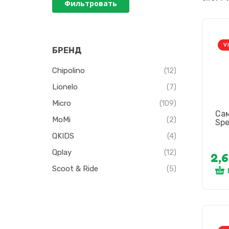
Фильтровать
V
БРЕНД
Chipolino
(12)
Lionelo
(7)
Micro
(109)
Сам
MoMi
(2)
Spe
QKIDS
(4)
Qplay
(12)
2,
Scoot & Ride
(5)