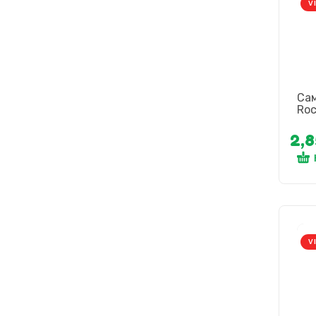
V
Сам
Roc
2,
V