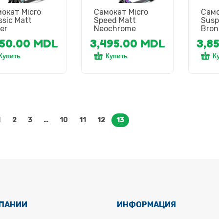
окат Micro
Самокат Micro
Само
ssic Matt
Speed Matt
Susp
ver
Neochrome
Bron
350.00
MDL
3,495.00
MDL
3,8
Купить
Купить
К
1
2
3
…
10
11
12
13
МПАНИИ
ИНФОРМАЦИЯ