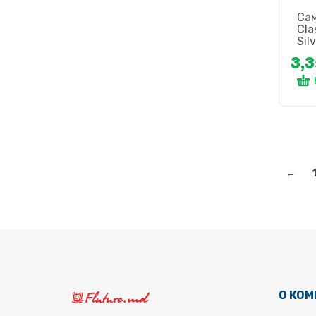
Сам
Cla
Sil
3,
←
О КО