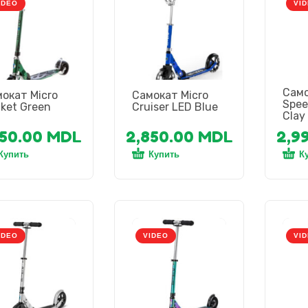
IDEO
VI
Само
окат Micro
Самокат Micro
Spee
ket Green
Cruiser LED Blue
Clay
850.00
MDL
2,850.00
MDL
2,9
Купить
Купить
К
IDEO
VIDEO
VI