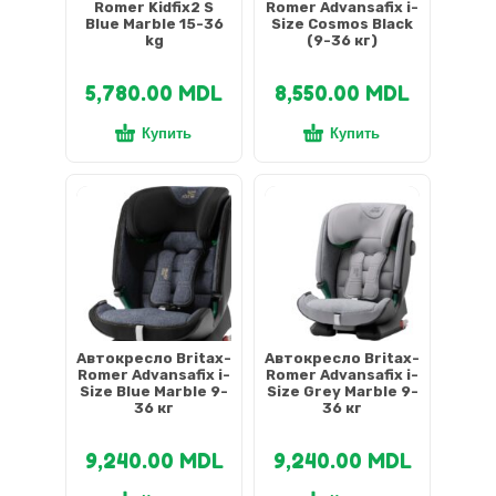
Romer Kidfix2 S
Romer Advansafix i-
Blue Marble 15-36
Size Cosmos Black
kg
(9-36 кг)
5,780.00
MDL
8,550.00
MDL
Купить
Купить
Автокресло Britax-
Автокресло Britax-
Romer Advansafix i-
Romer Advansafix i-
Size Blue Marble 9-
Size Grey Marble 9-
36 кг
36 кг
9,240.00
MDL
9,240.00
MDL