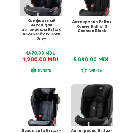
Комфортный
Автокресло Britax
чехол для
Römer Kidfix² S
автокресла Britax
Cosmos Black
Advansafix IV Dark
Grey
1,470.00
MDL
1,200.00
MDL
5,090.00
MDL
Купить
Купить
Scaun auto Britax-
Автокресло Britax-